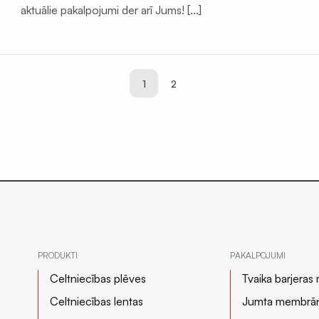
aktuālie pakalpojumi der arī Jums! [...]
1
2
PRODUKTI
PAKALPOJUMI
Celtniecības plēves
Tvaika barjeras
Celtniecības lentas
Jumta membrā