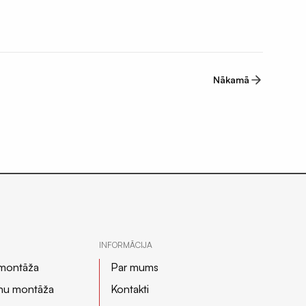
Nākamā
INFORMĀCIJA
 montāža
Par mums
nu montāža
Kontakti