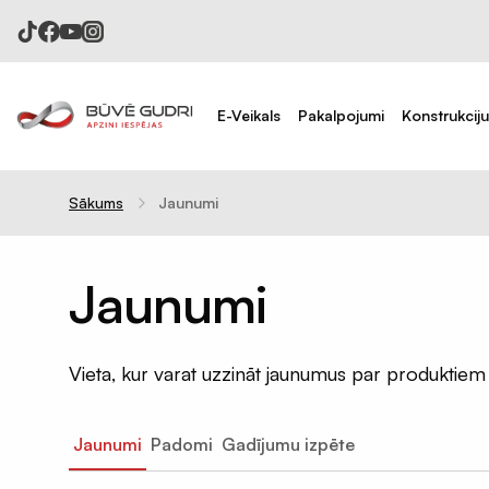
E-Veikals
Pakalpojumi
Konstrukcij
Sākums
Jaunumi
Celtniecības plēves
Difūzijas membrānas
Tvaika barjeras
Jaunumi
Pretvēja plēves
Hidroizolācijas plēves
Vieta, kur varat uzzināt jaunumus par produktiem
Celtniecības aizsargplēves
Putekļu membrāna
Jaunumi
Padomi
Gadījumu izpēte
Iepakojuma plēves 120mik