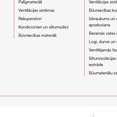
Palīgmateriāli
Ventilācijas si
Ventilācijas sistēmas
Būvniecības kon
Rekuperatori
Izbraukums un 
apsekošana
Kondicionieri un siltumsūkņi
Beramās vates 
Būvniecības materiāli
Logi, durvis u
Ventilējamās f
Siltumizolācijas
iestrāde
Būvmateriālu s