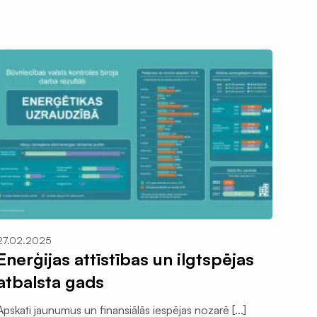
27.02.2025
Enerģijas attīstības un ilgtspējas
atbalsta gads
Apskati jaunumus un finansiālās iespējas nozarē [...]