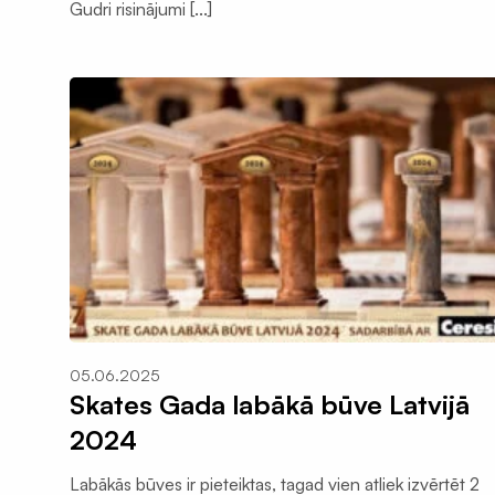
Gruntis virsmu stiprināšanai
Gudri risinājumi [...]
Grauzēju siets un profili
Insektu sieti ALU/HD-PE
Manšetes / Putnu aizsardzība
Ventilācijas sistēmas
Gaisvadi un kolektori
Ventilācijas difuzori
Ventilācijas restes
Nosūce un pieplūdes vārsti
Difuzora pieslēgumu resīveri
Rekuperatori
05.06.2025
Centralizēta rekuperācija
Skates Gada labākā būve Latvijā
Decentralizēta rekuperācija
2024
Kondicionieri un siltumsūkņi
Labākās būves ir pieteiktas, tagad vien atliek izvērtēt 2