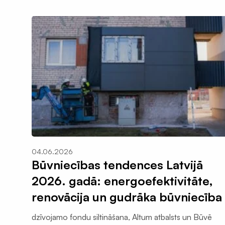
Termorukuma plēves
Polietilēna pamatu plēves
Silto grīdu folija plēves
Ģeomembrāna / ģeotekstils
Sastatņu aizsargplēve, siets
Celtniecības lentas
Šuvju pieslēgumu lentas
Logu montāžas lentas
Hidroizolācijas lentas
Fasādes lentas EPDM
04.06.2026
Terases lentas EPDM
Būvniecības tendences Latvijā
Naglu lentas latojumam
2026. gadā: energoefektivitāte,
Palīgmateriāli
renovācija un gudrāka būvniecība
Montāžu pieslēgumu līmes
dzīvojamo fondu siltināšana, Altum atbalsts un Būvē