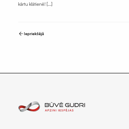
Būvniecības materiāli
kārtu klātienē! [...]
Iepriekšējā