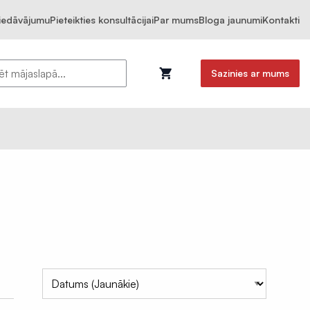
piedāvājumu
Pieteikties konsultācijai
Par mums
Bloga jaunumi
Kontakti
Sazinies ar mums