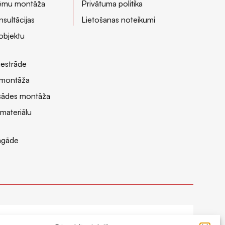
stēmu montāža
Privātuma politika
sultācijas
Lietošanas noteikumi
objektu
iestrāde
n montāža
asādes montāža
 materiālu
agāde