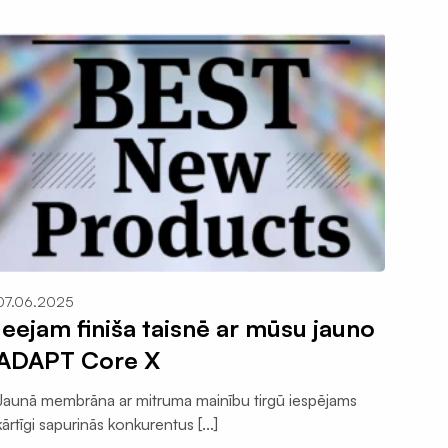
07.06.2025
Ieejam finiša taisnē ar mūsu jauno
ADAPT Core X
Jaunā membrāna ar mitruma mainību tirgū iespējams
kārtīgi sapurinās konkurentus [...]