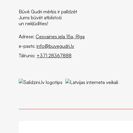
Būvē Gudri mērķis ir palīdzēt
Jums būvēt atbilstoši
un nekļūdīties!
Adrese:
Cesvaines iela 15a, Rīga
e-pasts:
info@buvegudri.lv
Tālrunis:
+371 28367888