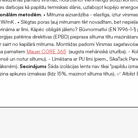
 darbojas kā papildu termiskais slānis, uzlabojot kopējo energoef
icionālām metodēm
. • Mitruma aizsardzība - elastīga, iztur virsm
K . • Slēgtas poras ļauj mitrumam tikt novadītam, bet nepieļauj 
rināma ar līmi. Kāpēc obligāti jālieto? Būvnormatīvi (EN 1996-1-1)
rģijas patēriņa direktīvas (EPBD) pieprasa siltuma tiltu mazināša
 sairt no kapilārā mitruma. Montāžas padomi Virsmas sagatavošana
na pamatiem
Mauer CORE 365
(augsta mehāniskā izturība). - K
nsē un notur siltumu). - Līmēšana ar PU līmi (piem., SikaTack Pane
plāksnēm).
Secinājums
Šāda izolācijas lenta nav tikai "papildu iz
ina apkures izmaksas (līdz 15%, mazinot siltuma tiltus). ✅ Atbilst