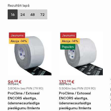
Rezultāti lapā
16
24
48
72
Jaunums
Jaunums
Akcija -14%
Akcija -14%
Populārs
Original
Current
Original
Current
96
€
132
€
68
98
price
price
price
price
111
.
84
€
153
.
46
€
was:
is:
was:
is:
€111.84.
€96.68.
€153.46.
€132.98.
3.80€/m bez PVN (79,90)
5.50€/m bez PVN (109.90)
ProClima / Extoseal
ProClima / Extoseal
ENCORS elastīga,
ENCORS elastīga,
ūdensnecaurlaidīga
ūdensnecaurlaidīga
pieslēgumu līmlenta
pieslēgumu līmlenta