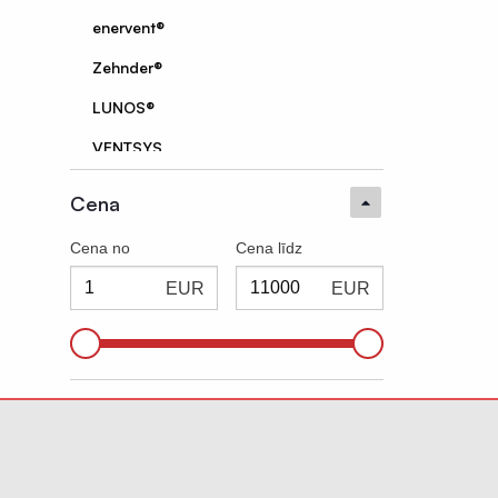
Būvniecības materiāli
enervent®
Zehnder®
LUNOS®
VENTSYS
VIVAX®
Cena
Simpson Strong-Tie®
Cena no
Cena līdz
Steico®
EUR
EUR
DELTA®
Alujet
Corotop®
Būvē Gudri®
Eurovent