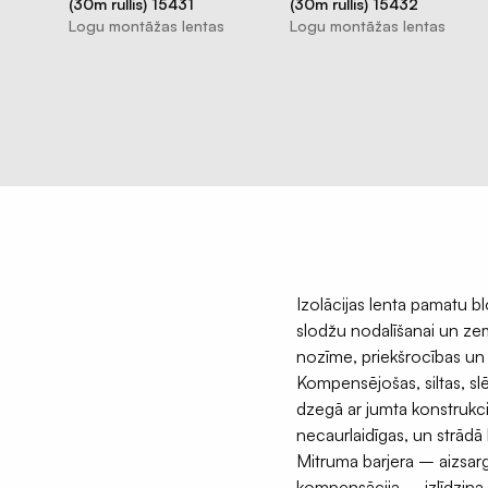
(30m rullis) 15431
(30m rullis) 15432
Logu montāžas lentas
Logu montāžas lentas
Izolācijas lenta pamatu 
slodžu nodalīšanai un zem
nozīme, priekšrocības un 
Kompensējošas, siltas, sl
dzegā ar jumta konstrukci
necaurlaidīgas, un strādā 
Mitruma barjera – aizsar
kompensācija – izlīdzina 