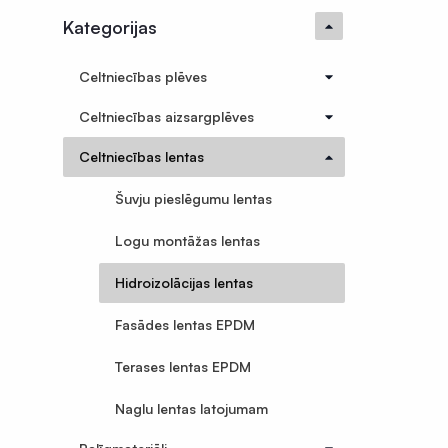
Termorukuma plēves
Kategorijas
Polietilēna pamatu plēves
Silto grīdu folija plēves
Celtniecības plēves
Ģeomembrānas
Celtniecības aizsargplēves
Sastatņu aizsargplēve, siets
Celtniecības lentas
Celtniecības lentas
Šuvju pieslēgumu lentas
Šuvju pieslēgumu lentas
Logu montāžas lentas
Logu montāžas lentas
Hidroizolācijas lentas
Hidroizolācijas lentas
Fasādes lentas EPDM
Terases lentas EPDM
Fasādes lentas EPDM
Naglu lentas latojumam
Terases lentas EPDM
Palīgmateriāli
Naglu lentas latojumam
Montāžu pieslēgumu līmes