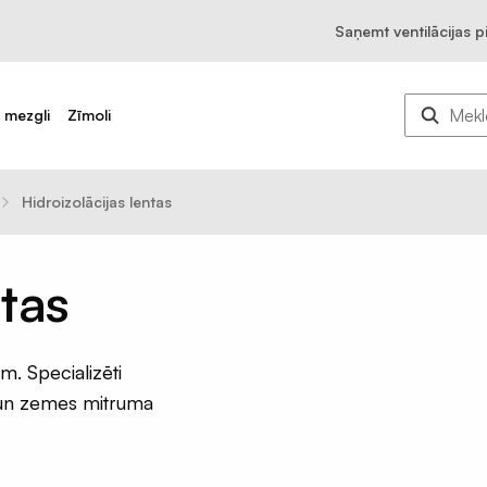
Saņemt ventilācijas 
u mezgli
Zīmoli
Hidroizolācijas lentas
ntas
m. Specializēti
 un zemes mitruma