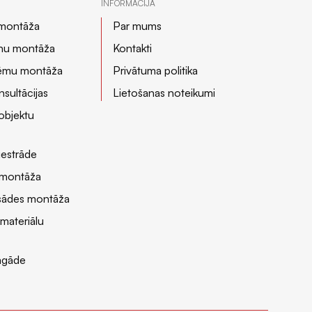
INFORMĀCIJA
 montāža
Par mums
nu montāža
Kontakti
stēmu montāža
Privātuma politika
sultācijas
Lietošanas noteikumi
objektu
iestrāde
n montāža
asādes montāža
 materiālu
agāde