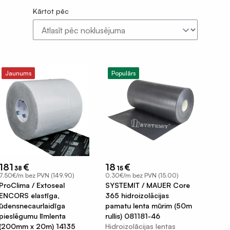
Kārtot pēc
Jaunums
Populārs
181
€
18
€
38
15
7.50€/m bez PVN (149.90)
0,30€/m bez PVN (15.00)
ProClima / Extoseal
SYSTEMIT / MAUER Core
ENCORS elastīga,
365 hidroizolācijas
ūdensnecaurlaidīga
pamatu lenta mūrim (50m
pieslēgumu līmlenta
rullis) 081181-46
(200mm x 20m) 14135
Hidroizolācijas lentas