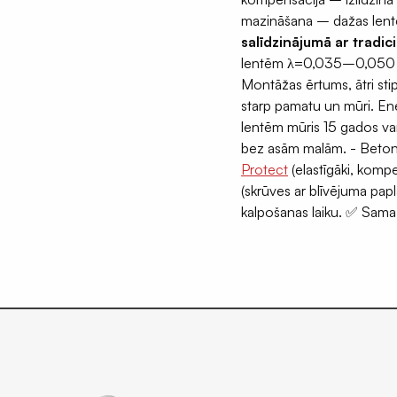
mazināšana – dažas lentes
salīdzinājumā ar trad
lentēm λ=0,035–0,050 W/m
Montāžas ērtums, ātri stip
starp pamatu un mūri. Ene
lentēm mūris 15 gados var
bez asām malām. - Beto
Protect
(elastīgāki, kompe
(skrūves ar blīvējuma pa
kalpošanas laiku. ✅ Samaz