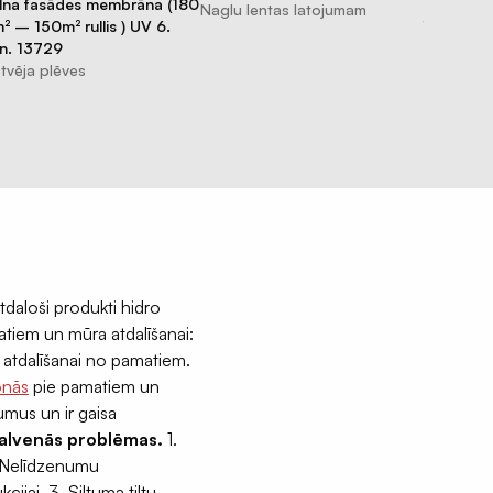
lna fasādes membrāna (180
50m / 75m
Naglu lentas latojumam
² – 150m² rullis ) UV 6.
Tvaika ba
n. 13729
tvēja plēves
daloši produkti hidro
atiem un mūra atdalīšanai:
atdalīšanai no pamatiem.
onās
pie pamatiem un
umus un ir gaisa
 galvenās problēmas.
1.
. Nelīdzenumu
jai. 3. Siltuma tiltu