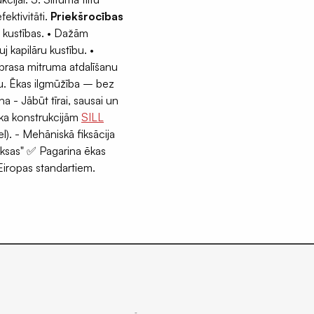
ektivitāti.
Priekšrocības
as kustības. • Dažām
kapilāru kustību. •
 prasa mitruma atdalīšanu
nu. Ēkas ilgmūžība – bez
 - Jābūt tīrai, sausai un
oka konstrukcijām
SILL
l). - Mehāniskā fiksācija
maksas" ✅ Pagarina ēkas
 Eiropas standartiem.