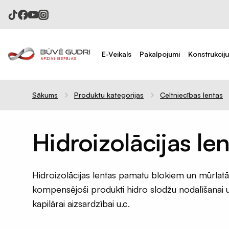
E-Veikals
Pakalpojumi
Konstrukcij
Sākums
Produktu kategorijas
Celtniecības lentas
Celtniecības plēves
Difūzijas membrānas
Tvaika barjeras
Hidroizolācijas le
Pretvēja plēves
Hidroizolācijas plēves
Hidroizolācijas lentas pamatu blokiem un mūrlatā
Celtniecības aizsargplēves
kompensējoši produkti hidro slodžu nodalīšanai
Putekļu membrāna
kapilārai aizsardzībai u.c.
Iepakojuma plēves 120mik