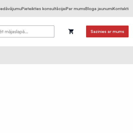
piedāvājumu
Pieteikties konsultācijai
Par mums
Bloga jaunumi
Kontakti
Sazinies ar mums