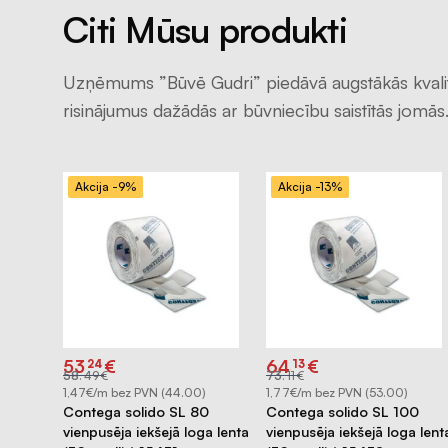
Citi Mūsu produkti
Uzņēmums ”Būvē Gudri” piedāvā augstākās kvali
risinājumus dažādās ar būvniecību saistītās jomās
Akcija -9%
Akcija -13%
Original
Current
Original
Current
53
€
64
€
24
13
price
price
price
price
58
.
49
€
73
.
11
€
)
was:
is:
was:
is:
€58.49.
€53.24.
€73.11.
€64.13.
1,47€/m bez PVN (44.00)
1,77€/m bez PVN (53.00)
tect 200
Contega solido SL 80
Contega solido SL 100
enta
vienpusēja iekšejā loga lenta
vienpusēja iekšejā loga lent
7