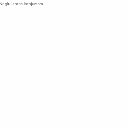
Naglu lentas latojumam