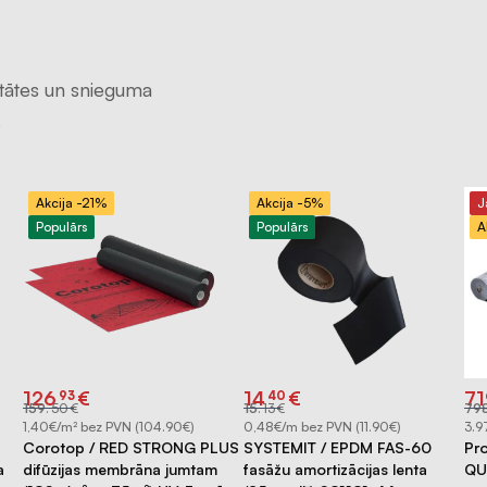
tātes un snieguma
.
Akcija -21%
Akcija -5%
J
Populārs
Populārs
A
Original
Current
Original
Current
Ori
Cu
126
€
14
€
71
93
40
price
price
price
price
pri
pri
159
.
50
€
15
.
13
€
79
was:
is:
was:
is:
wa
is:
€159.50.
€126.93.
€15.13.
€14.40.
€7
€71
1,40€/m² bez PVN (104.90€)
0,48€/m bez PVN (11.90€)
3.9
Corotop / RED STRONG PLUS
SYSTEMIT / EPDM FAS-60
Pr
a
difūzijas membrāna jumtam
fasāžu amortizācijas lenta
QU