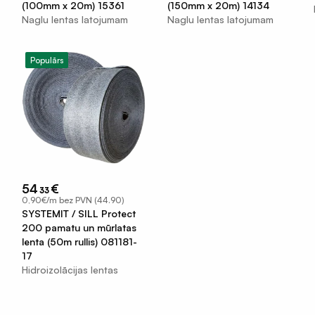
(100mm x 20m) 15361
(150mm x 20m) 14134
Naglu lentas latojumam
Naglu lentas latojumam
Populārs
54
€
33
0,90€/m bez PVN (44.90)
SYSTEMIT / SILL Protect
200 pamatu un mūrlatas
lenta (50m rullis) 081181-
17
Hidroizolācijas lentas