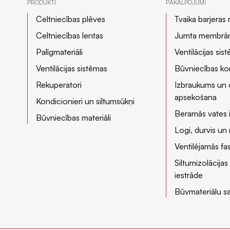
PRODUKTI
PAKALPOJUMI
Celtniecības plēves
Tvaika barjeras
Celtniecības lentas
Jumta membrā
Palīgmateriāli
Ventilācijas si
Ventilācijas sistēmas
Būvniecības kon
Rekuperatori
Izbraukums un 
apsekošana
Kondicionieri un siltumsūkņi
Beramās vates 
Būvniecības materiāli
Logi, durvis u
Ventilējamās f
Siltumizolācijas
iestrāde
Būvmateriālu s