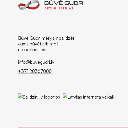
Būvē Gudri mērķis ir palīdzēt
Jums būvēt atbilstoši
un nekļūdīties!
info@buvegudri.lv
+371 28367888