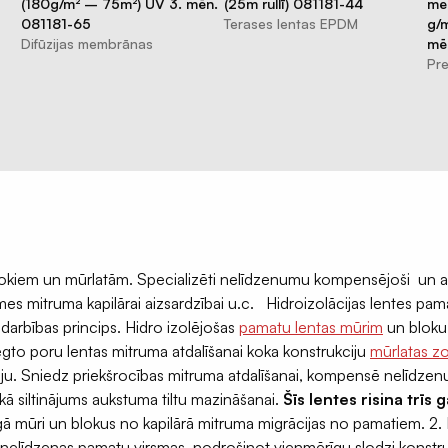
(180g/m² – 75m²) UV 3. mēn.
(25m rullī) 081181-44
me
081181-65
Terases lentas EPDM
g/m
Difūzijas membrānas
mē
Pre
blokiem un mūrlatām. Specializēti nelīdzenumu kompensējoši un at
es mitruma kapilārai aizsardzībai u.c. Hidroizolācijas lentes pam
darbības princips. Hidro izolējošas
pamatu lentas mūrim
un bloku 
ēgto poru lentas mitruma atdalīšanai koka konstrukciju
mūrlatas z
ju. Sniedz priekšrocības mitruma atdalīšanai, kompensē nelīdzen
kā siltinājums aukstuma tiltu mazināšanai.
Šīs lentes risina trīs
gā mūri un blokus no kapilārā mitruma migrācijas no pamatiem. 2
nelīdzenas pamatu virsmas, nodrošinot vienmērīgu slodzi konstrukci