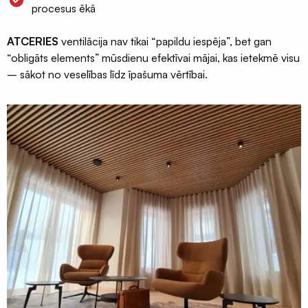
Ģeomembrāna
procesus ēkā
/
ģeotekstils
ATCERIES
ventilācija nav tikai “papildu iespēja”, bet gan
“obligāts elements” mūsdienu efektīvai mājai, kas ietekmē visu
Sastatņu
– sākot no veselības līdz īpašuma vērtībai.
aizsargplēve,
siets
Celtniecības
lentas
Šuvju
pieslēgumu
lentas
Logu
montāžas
lentas
Hidroizolācijas
lentas
Fasādes