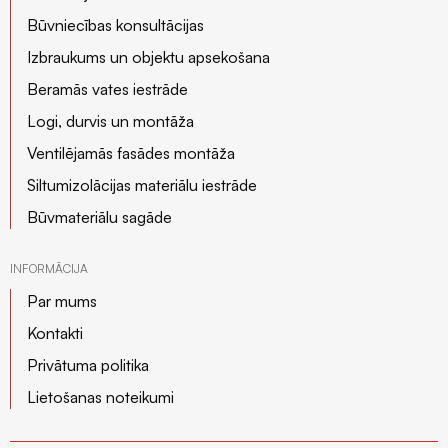
Būvniecības konsultācijas
Izbraukums un objektu apsekošana
Beramās vates iestrāde
Logi, durvis un montāža
Ventilējamās fasādes montāža
Siltumizolācijas materiālu iestrāde
Būvmateriālu sagāde
INFORMĀCIJA
Par mums
Kontakti
Privātuma politika
Lietošanas noteikumi