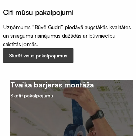
Citi mūsu pakalpojumi
Uzņēmums “Būvē Gudri” piedāvā augstākās kvalitātes
un snieguma risinājumus dažādās ar būvniecību
saistītās jomās.
Skatīt visus pakalpojumus
Tvaika barjeras montāža
Skatīt pakalpojumu