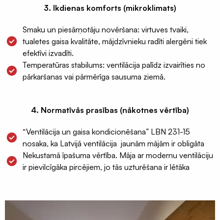
difuzori
3. Ikdienas komforts (mikroklimats)
Ventilācijas
restes
Smaku un piesārņotāju novēršana: virtuves tvaiki,
tualetes gaisa kvalitāte, mājdzīvnieku radīti alergēni tiek
Nosūce
efektīvi izvadīti.
un
Temperatūras stabilums: ventilācija palīdz izvairīties no
pieplūdes
pārkaršanas vai pārmērīga sausuma ziemā.
vārsti
Difuzora
pieslēgumu
4. Normatīvās prasības (nākotnes vērtība)
resīveri
“Ventilācija un gaisa kondicionēšana” LBN 231-15
Rekuperatori
nosaka, ka Latvijā ventilācija jaunām mājām ir obligāta
Centralizēta
Nekustamā īpašuma vērtība. Māja ar modernu ventilāciju
rekuperācija
ir pievilcīgāka pircējiem, jo tās uzturēšana ir lētāka
Decentralizēta
rekuperācija
Kondicionieri
un