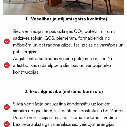
lentas
EPDM
1. Veselības jautājumi (gaisa kvalitāte)
Terases
lentas
Bez ventilācijas telpās uzkrājas CO₂, putekļi, mitrums,
EPDM
sadzīves toksīni GOS, piemēram, formaldehīds no
Naglu
mēbelēm un pat radona gāze. Tas izraisa galvassāpes un
lentas
pat alerģijas
latojumam
Augsts mitruma līmenis veicina pelējumu un sēnīšu
attīstību, kas rada elpceļu slimības un var bojāt ēku
Palīgmateriāli
konstrukcijas
Montāžu
pieslēgumu
līmes
2. Ēkas ilgmūžība (mitruma kontrole)
Gruntis
Slikta ventilācija paaugstina kondensātu uz logiem,
virsmu
sienām un griestiem, kas paātrina konstrukciju bojāšanos
stiprināšanai
Pareiza ventilācija samazina siltuma zudumus, vēdinot
Grauzēju
bez liekā aukstā gaisa ienākšanas, veidojot enerģijas