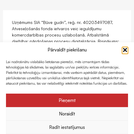
Uzņēmums SIA “Būve gudri”, reģ. nr. 40203497087,
Atveseļošanās fonda ietvaros veic ieguldījumu
komercdarbības procesu uzlabošanā. Atbalstāmā
darbība: pārdošanas procesu digitalizācija. Risinājums:
mājaslapas ar e-komercijas funkcionalitāti izstrāde.
Pārvaldīt piekrišanu
Projekts tiek īstenots ar Eiropas Savienības
Atveseļošanas fonda atbalstu.
Lai nodrošinātu vislabāko lietošanas pieredzi, mēs izmantojam tādas
tehnoloģijas kā sīkdatnes, lai saglabātu un/vai piekļūtu ierīces informācijai.
Piekrītot šo tehnoloģiju izmantošanai, mēs varēsim apstrādāt datus, piemēram,
pārlūkošanas uzvedību vai unikālus identifikatorus šajā vietnē. Nepiekrītot vai
atsaucot piekrišanu, tas var nelabvēlīgi ietekmēt noteiktas funkcijas un darbības.
Pieņemt
Noraidīt
Radīt iestatījumus
Izstrādāja
eComStrive digitālā aģentūra