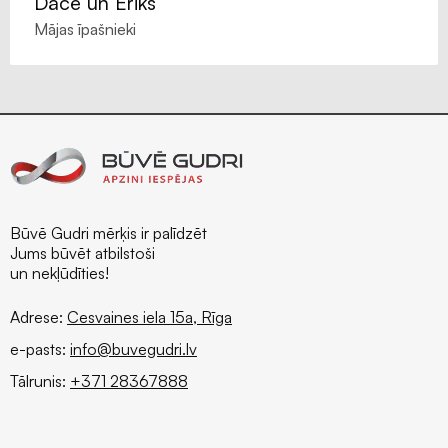
Dace un Ēriks
Mājas īpašnieki
Būvē Gudri mērķis ir palīdzēt
Jums būvēt atbilstoši
un nekļūdīties!
Adrese:
Cesvaines iela 15a, Rīga
e-pasts:
info@buvegudri.lv
Tālrunis:
+371 28367888