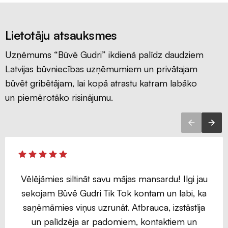
Lietotāju atsauksmes
Uzņēmums “Būvē Gudri” ikdienā palīdz daudziem
Latvijas būvniecības uzņēmumiem un privātajam
būvēt gribētājam, lai kopā atrastu katram labāko
un piemērotāko risinājumu.
Vēlējāmies siltināt savu mājas mansardu! Ilgi jau
sekojam Būvē Gudri Tik Tok kontam un labi, ka
saņēmāmies viņus uzrunāt. Atbrauca, izstāstīja
un palīdzēja ar padomiem, kontaktiem un