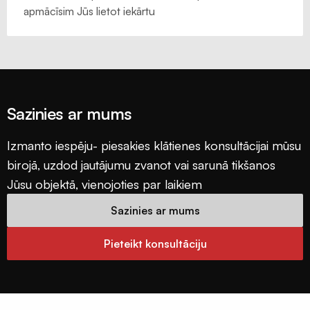
apmācīsim Jūs lietot iekārtu
Sazinies ar mums
Izmanto iespēju- piesakies klātienes konsultācijai mūsu
birojā, uzdod jautājumu zvanot vai sarunā tikšanos
Jūsu objektā, vienojoties par laikiem
Sazinies ar mums
Pieteikt konsultāciju