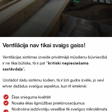
Celtniecības
aizsargplēves
Putekļu
membrāna
Iepakojuma
plēves
Ventilācija nav tikai svaigs gaiss!
120mik
Termorukuma
Ventilācijas sistēmas izveide privātmājā mūsdienu būvniecībā
plēves
ir ne tikai būtiska, tā ir pat
“kritiski nepieciešama
Polietilēna
sastāvdaļa”.
pamatu
Uzstādot šādu sistēmu šodien, tā ir ļoti gudra izvēle, jo sevī
plēves
ietver dažādus svarīgus aspektus, kuri rīt ietekmē:
Silto
grīdu
Ēkas snieguma kvalitāti
folija
Nosaka ēkas ilgmūžības priekšnosacījumus
plēves
Nodrošina iedzīvotāju veselībai tik svarīgos mikroklimata