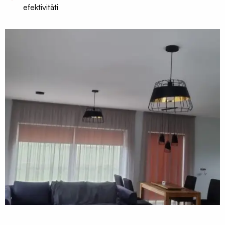
siets
efektivitāti
un
profili
Insektu
sieti
ALU/HD-
PE
Manšetes
/
Putnu
aizsardzība
Ventilācijas
sistēmas
Gaisvadi
un
kolektori
Ventilācijas