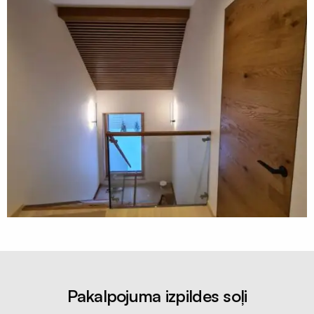
siltumsūkņi
Būvniecības
materiāli
Pakalpojuma izpildes soļi