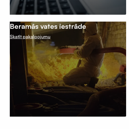
Beramās vates iestrāde
Skatīt pakalpojumu