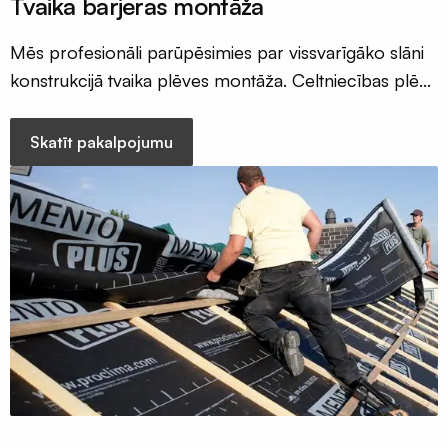
Tvaika barjeras montāža
Ģeomembrānas
Sastatņu
Mēs profesionāli parūpēsimies par vissvarīgāko slāni
aizsargplēve,
konstrukcijā tvaika plēves montāža. Celtniecības plēve
siets
ar funkcionālo slāni
Celtniecības
Skatīt pakalpojumu
lentas
Šuvju
pieslēgumu
lentas
Logu
montāžas
lentas
Hidroizolācijas
lentas
Fasādes
lentas
EPDM