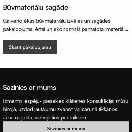
Būvmateriālu sagāde
Galveno ēkas būvmateriālu izvēles un sagādes
pakalpojums, ērtai un ekonomiski pamatotai materiālu
iegādei pirms būvniecības uzsākšanas
Skatīt pakalpojumu
Sazinies ar mums
Izmanto iespēju- piesakies klātienes konsultācijai mūsu
birojā, uzdod jautājumu zvanot vai sarunā tikšanos
Jūsu objektā, vienojoties par laikiem.
Sazinies ar mums