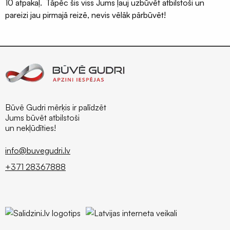
10 atpakaļ. Tāpēc šis viss Jums ļauj uzbūvēt atbilstoši un
pareizi jau pirmajā reizē, nevis vēlāk pārbūvēt!
Būvē Gudri mērķis ir palīdzēt
Jums būvēt atbilstoši
un nekļūdīties!
info@buvegudri.lv
+371 28367888