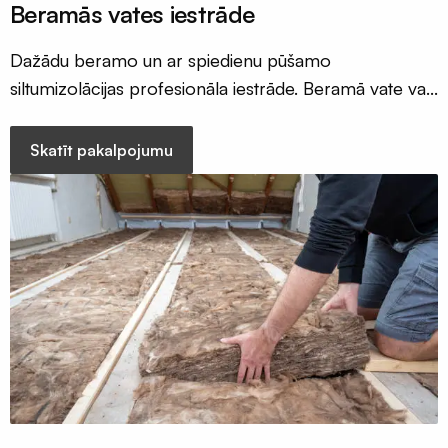
Būvniecības
Beramās vates iestrāde
materiāli
Dažādu beramo un ar spiedienu pūšamo
siltumizolācijas profesionāla iestrāde. Beramā vate var
būt dažāda akmens vate, kokškiedras vate,
minerālvate, vai celuloze tās visi ir siltumizolācijas
Skatīt pakalpojumu
materiāli