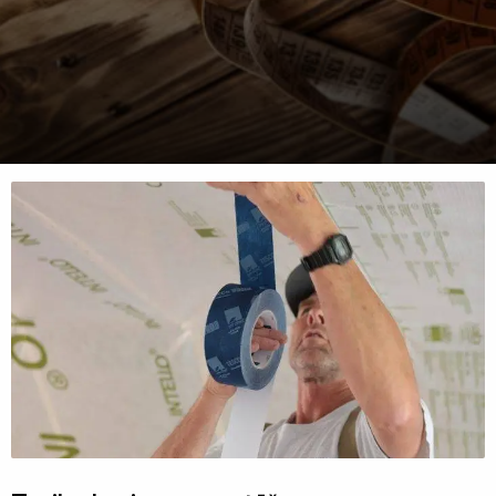
Celtniecības
aizsargplēves
Putekļu
membrāna
Iepakojuma
plēves
120mik
Termorukuma
plēves
Polietilēna
pamatu
plēves
Silto
grīdu
folija
plēves