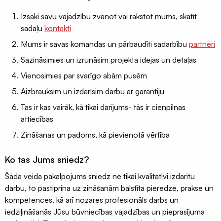
Izsaki savu vajadzību zvanot vai rakstot mums, skatīt
sadaļu
kontakti
Mums ir savas komandas un pārbaudīti sadarbību
partneri
Sazināsimies un izrunāsim projekta idejas un detaļas
Vienosimies par svarīgo abām pusēm
Aizbrauksim un izdarīsim darbu ar garantiju
Tas ir kas vairāk, kā tikai darījums- tās ir cieņpilnas
attiecības
Zināšanas un padoms, kā pievienotā vērtība
Ko tas Jums sniedz?
Šāda veida pakalpojums sniedz ne tikai kvalitatīvi izdarītu
darbu, to pastiprina uz zināšanām balstīta pieredze, prakse un
kompetences, kā arī nozares profesionāls darbs un
iedziļināšanās Jūsu būvniecības vajadzības un pieprasījuma