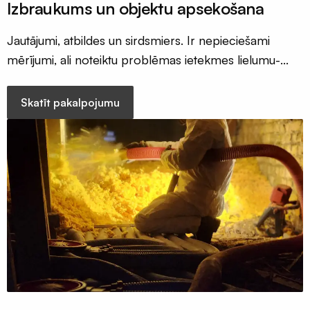
Izbraukums un objektu apsekošana
restes
Nosūce
Jautājumi, atbildes un sirdsmiers. Ir nepieciešami
un
mērījumi, ali noteiktu problēmas ietekmes lielumu-
pieplūdes
zvani Būvē Gudri
vārsti
Difuzora
Skatīt pakalpojumu
pieslēgumu
resīveri
Rekuperatori
Centralizēta
rekuperācija
Decentralizēta
rekuperācija
Kondicionieri
un
siltumsūkņi