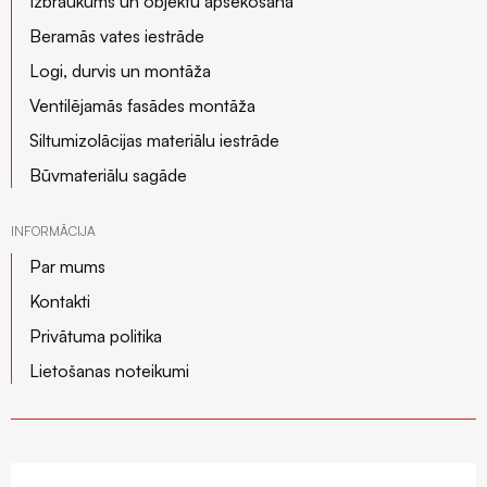
Izbraukums un objektu apsekošana
Beramās vates iestrāde
Logi, durvis un montāža
Ventilējamās fasādes montāža
Siltumizolācijas materiālu iestrāde
Būvmateriālu sagāde
INFORMĀCIJA
Par mums
Kontakti
Privātuma politika
Lietošanas noteikumi