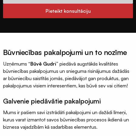
Pieteikt konsultāciju
Būvniecības pakalpojumi un to nozīme
Uzņēmums “
Būvē Gudri”
piedāvā augstākās kvalitātes
būvniecības pakalpojumus un snieguma risinājumus dažādās
ar būvniecību saistītās jomās, piedāvājot gan produktus, gan
pakalpojumus visiem interesentiem, kas būvē sev vai citiem!
Galvenie piedāvātie pakalpojumi
Mums ir pašiem savi izstrādāti pakalpojumi un dažādi līmeņi,
kurus varat izmantot savos būvniecības procesos ikdienā un
biznesa vajadzībām kā sadarbības elementus.