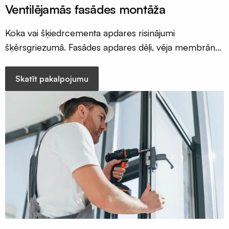
Ventilējamās fasādes montāža
Koka vai šķiedrcementa apdares risinājumi
šķērsgriezumā. Fasādes apdares dēļi, vēja membrāna
un ventilējamās fasādes, komplekts par ko ēka pateiks
paldies
Skatīt pakalpojumu