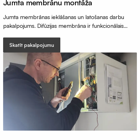
Jumta membrānu montāža
Terases
lentas
Jumta membrānas ieklāšanas un latošanas darbu
EPDM
pakalpojums. Difūzijas membrāna ir funkcionālais
Naglu
slānis katrā jumtā un t;ās atbilstoša un pareiza izvēle ir
lentas
fundimentāli svarīga.
Skatīt pakalpojumu
latojumam
Palīgmateriāli
Montāžu
pieslēgumu
līmes
Gruntis
virsmu
stiprināšanai
Grauzēju
siets
un