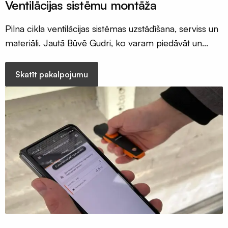
profili
Ventilācijas sistēmu montāža
Insektu
Pilna cikla ventilācijas sistēmas uzstādīšana, serviss un
sieti
ALU/HD-
materiāli. Jautā Būvē Gudri, ko varam piedāvāt un
PE
kādu kvalitātes augstāko līmeni saņemsiet jau šodien!
Manšetes
Skatīt pakalpojumu
/
Putnu
aizsardzība
Ventilācijas
sistēmas
Gaisvadi
un
kolektori
Ventilācijas
difuzori
Ventilācijas