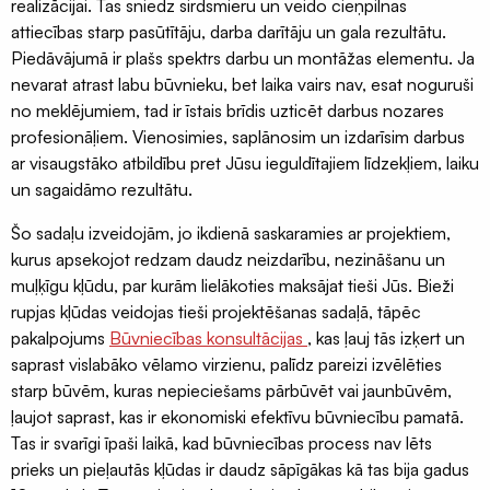
realizācijai. Tas sniedz sirdsmieru un veido cieņpilnas
attiecības starp pasūtītāju, darba darītāju un gala rezultātu.
Piedāvājumā ir plašs spektrs darbu un montāžas elementu. Ja
nevarat atrast labu būvnieku, bet laika vairs nav, esat noguruši
no meklējumiem, tad ir īstais brīdis uzticēt darbus nozares
profesionāļiem. Vienosimies, saplānosim un izdarīsim darbus
ar visaugstāko atbildību pret Jūsu ieguldītajiem līdzekļiem, laiku
un sagaidāmo rezultātu.
Šo sadaļu izveidojām, jo ikdienā saskaramies ar projektiem,
kurus apsekojot redzam daudz neizdarību, nezināšanu un
muļķīgu kļūdu, par kurām lielākoties maksājat tieši Jūs. Bieži
rupjas kļūdas veidojas tieši projektēšanas sadaļā, tāpēc
pakalpojums
Būvniecības konsultācijas
, kas ļauj tās izķert un
saprast vislabāko vēlamo virzienu, palīdz pareizi izvēlēties
starp būvēm, kuras nepieciešams pārbūvēt vai jaunbūvēm,
ļaujot saprast, kas ir ekonomiski efektīvu būvniecību pamatā.
Tas ir svarīgi īpaši laikā, kad būvniecības process nav lēts
prieks un pieļautās kļūdas ir daudz sāpīgākas kā tas bija gadus