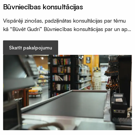
Būvniecības konsultācijas
Vispārēji zinošas, padziļinātas konsultācijas par tēmu
kā “Būvēt Gudri” Būvniecības konsultācijas par un apb
būves maksimālo efektivitāti un augstvērtīgu sniegumu!
Skatīt pakalpojumu