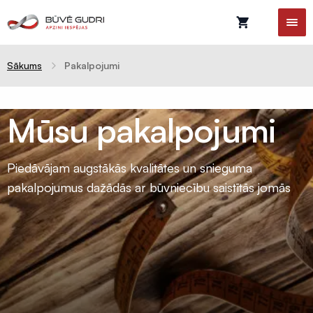
Sākums
Pakalpojumi
Mūsu pakalpojumi
Celtniecības
plēves
Piedāvājam augstākās kvalitātes un snieguma
Difūzijas
pakalpojumus dažādās ar būvniecību saistītās jomās
membrānas
Tvaika
barjeras
Pretvēja
plēves
Hidroizolācijas
plēves