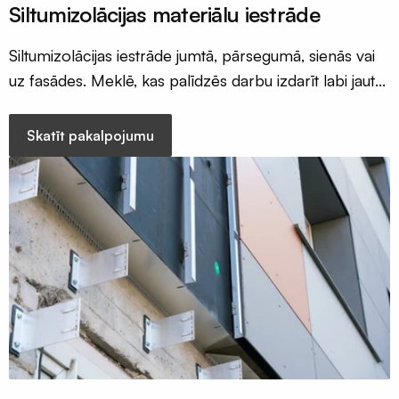
Siltumizolācijas materiālu iestrāde
Siltumizolācijas iestrāde jumtā, pārsegumā, sienās vai
uz fasādes. Meklē, kas palīdzēs darbu izdarīt labi jautā
mums Būvē Gudri
Skatīt pakalpojumu