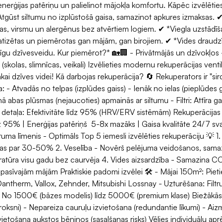
erģijas patēriņu un palielinot mājokļa komfortu. Kāpēc izvēlēti
tgūst siltumu no izplūstošā gaisa, samazinot apkures izmaksas. ✔ 
, virsmu un alergēnus bez atvērtiem logiem. ✔ *Viegla uzstādī
matizētas un piemērotas gan mājām, gan birojiem. ✔ *Vides drau
ējīgu dzīvesveidu. Kur piemērot?* 🏡🏢 - Privātmājās un dzīvokļos
(skolas, slimnīcas, veikali) Izvēlieties modernu rekuperācijas venti
vākai dzīves videi! Kā darbojas rekuperācija? 🔄 Rekuperators ir "sird
 - Atvadās no telpas (izplūdes gaiss) - Ienāk no ielas (pieplūdes ga
ā abas plūsmas (nejaucoties) apmainās ar siltumu - Filtri: Attīra 
 detaļa: Efektivitāte līdz 95% (HRV/ERV sistēmām) Rekuperācijas v
z 95% | Enerģijas patēriņš 5-8x mazāks | Gaisa kvalitāte 24/7 sv
uma līmenis - Optimāls Top 5 iemesli izvēlēties rekuperāciju 💡 1.
as par 30-50% 2. Veselība - Novērš pelējuma veidošanos, samaz
ratūra visu gadu bez caurvēja 4. Vides aizsardzība - Samazina CO
i pasīvajām mājām Praktiskie padomi izvēlei 🛠️ - Mājai 150m²: Pi
 Dantherm, Vallox, Zehnder, Mitsubishi Lossnay - Uzturēšana: Filt
: No 1500€ (bāzes modelis) līdz 5000€ (premium klase) Biežākās 
 troksni) - Nepareiza cauruļu izvietošana (redundantie līkumi) - Aizm
ovietošana aukstos bēniņos (sasalšanas risks) Vēlies individuālu a