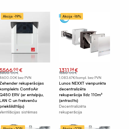
Akcija -19%
Akcija -16%
Original
Current
Original
Current
5566
€
1311
€
00
24
price
price
price
price
6800
.
00
€
1560
.
00
€
was:
is:
was:
is:
€6800.00.
€5566.00.
€1560.00.
€1311.24.
4600.00€ bez PVN
1,083.67€/kompl. bez PVN
Zehender rekuperācijas
Lunos NEXXT vienpunkta
komplekts ComfoAir
decentralizēta
Q450 ERV (ar entalpiju,
rekuperācija līdz 110m³
LAN C un frekvenču
(antracīts)
priekšildītāju)
Decentralizēta
Ventilācijas sistēmas
rekuperācija
Akcija -30%
Akcija -22%