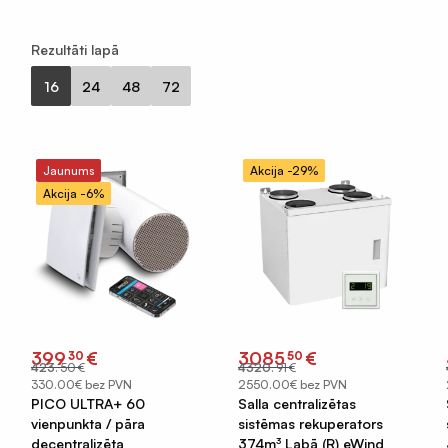
Rezultāti lapā
16
24
48
72
Jaunums
Akcija -29%
Akcija -6%
Original
Current
Original
Current
399
€
3085
€
30
50
price
price
price
price
423
.
50
€
4320
.
91
€
was:
is:
was:
is:
€423.50.
€399.30.
€4320.91.
€3085.50.
330.00€ bez PVN
2550.00€ bez PVN
PICO ULTRA+ 60
Salla centralizētas
vienpunkta / pāra
sistēmas rekuperators
decentralizēta
374m³ Labā (R) eWind