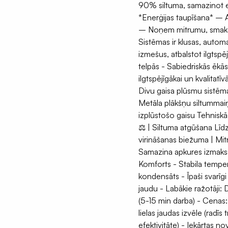
90% siltuma, samazinot en
*Enerģijas taupīšana* – A
– Noņem mitrumu, smakas
Sistēmas ir klusas, auto
izmešus, atbalstot ilgtsp
telpās - Sabiedriskās ēkās 
ilgtspējīgākai un kvalitatī
Divu gaisa plūsmu sistēma:
Metāla plākšņu siltummaiņ
izplūstošo gaisu Tehniskā
⚖️ | Siltuma atgūšana Līd
virināšanas biežuma | Mitr
Samazina apkures izmaks
Komforts - Stabila tempe
kondensāts - Īpaši svarīg
jaudu - Labākie ražotāji:
(5-15 min darba) - Cenas
lielas jaudas izvēle (radīs
efektivitāte) - Iekārtas n