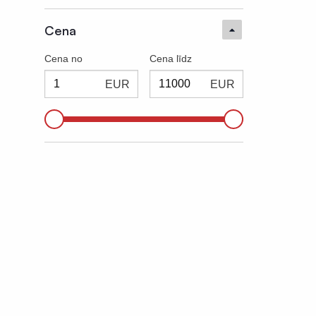
Būvniecības materiāli
VIVAX®
Cena
Simpson Strong-Tie®
Cena no
Cena līdz
Steico®
EUR
EUR
DELTA®
Alujet
Corotop®
Būvē Gudri®
Eurovent