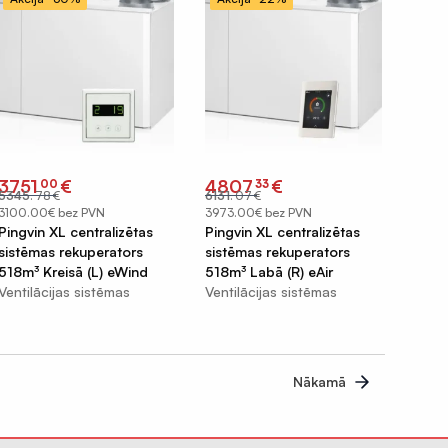
Original
Current
Original
Current
3751
€
4807
€
00
33
price
price
price
price
5345
.
78
€
6131
.
07
€
was:
is:
was:
is:
€5345.78.
€3751.00.
€6131.07.
€4807.33.
3100.00€ bez PVN
3973.00€ bez PVN
Pingvin XL centralizētas
Pingvin XL centralizētas
sistēmas rekuperators
sistēmas rekuperators
518m³ Kreisā (L) eWind
518m³ Labā (R) eAir
Ventilācijas sistēmas
Ventilācijas sistēmas
Nākamā