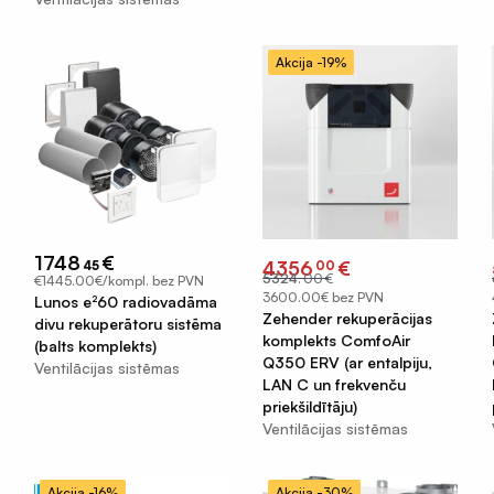
Akcija -19%
1748
€
Original
Current
4356
€
45
00
price
price
5324
.
00
€
€1445.00€/kompl. bez PVN
was:
is:
€5324.00.
€4356.00.
3600.00€ bez PVN
Lunos e²60 radiovadāma
Zehender rekuperācijas
divu rekuperātoru sistēma
komplekts ComfoAir
(balts komplekts)
Q350 ERV (ar entalpiju,
Ventilācijas sistēmas
LAN C un frekvenču
priekšildītāju)
Ventilācijas sistēmas
Akcija -16%
Akcija -30%