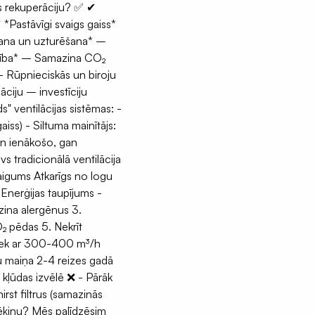
es rekuperāciju? ✅ ✔
*Pastāvīgi svaigs gaiss*
šana un uzturēšana* –
dzība* – Samazina CO₂
 - Rūpnieciskās un biroju
lāciju – investīciju
s" ventilācijas sistēmas: -
iss) - Siltuma mainītājs:
gan ienākošo, gan
s tradicionālā ventilācija
aigums Atkarīgs no logu
 Enerģijas taupījums -
ina alergēnus 3.
₂ pēdas 5. Nekrīt
etiek ar 300-400 m³/h
ru maiņa 2-4 reizes gadā
kļūdas izvēlē ❌ - Pārāk
irst filtrus (samazinās
prēķinu? Mēs palīdzēsim