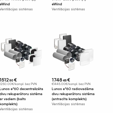
eWind
eWind
Ventilācijas sistēmas
Ventilācijas sistēmas
1512
€
1748
€
50
45
1250.00€/kompl. bez PVN
€1445.00€/kompl. bez PVN
Lunos e²60 decentralizēta
Lunos e²60 radiovadāma
divu rekuperātoru sistēma
divu rekuperātoru sistēma
ar vadiem (balts
(antracīta komplekts)
komplekts)
Ventilācijas sistēmas
Ventilācijas sistēmas