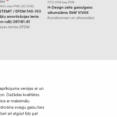
ce
ce
price
price
51
€
18
.
15
€
1170,00€ bez PVN
s:
was:
is:
.51.
6.30.
€18.15.
€15.73.
0€/m bez PVN (30.00€)
0,43€/m be
H-Design zelta gaiss/gaiss
STEMIT / EPDM FAS-150
SYSTEMIT
siltumsūknis 5kW VIVAX
āžu amortizācijas lenta
divpusēji 
Kondicionieri un siltumsūkņi
m rullī) 081181-81
PE50 meln
rases lentas EPDM
081181-8
Naglu len
aprīkojuma versijas ar un
ori. Dažādas kvalitātes
aiņa ar maksimālu
odrošina svaigu gaisu bez
et arī atgūst līdz pat