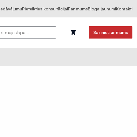
piedāvājumu
Pieteikties konsultācijai
Par mums
Bloga jaunumi
Kontakti
Sazinies ar mums