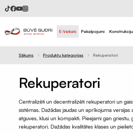
E-Veikals
Pakalpojumi
Konstrukcij
Sākums
Produktu kategorijas
Rekuperatori
Celtniecības plēves
Difūzijas membrānas
Tvaika barjeras
Rekuperatori
Pretvēja plēves
Hidroizolācijas plēves
Centralizēti un decentralizēti rekuperatori un ga
Celtniecības aizsargplēves
sistēmas. Dažādas jaudas un aprīkojuma versijas
Putekļu membrāna
atguves, klusi un kompakti. Pieejami gan griestu, 
Iepakojuma plēves 120mik
rekuperatori. Dažādas kvalitātes klases un pielie