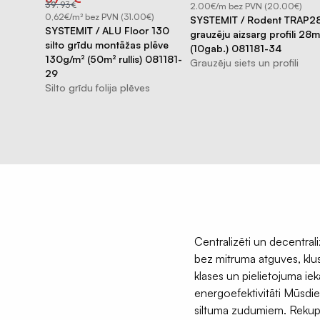
price
price
39
.
93
€
0€)
2.00€/m bez PVN (20.00€)
was:
is:
€39.93.
€37.51.
0,62€/m² bez PVN (31.00€)
ndensāta
SYSTEMIT / Rodent TRAP2
SYSTEMIT / ALU Floor 130
ullis)
grauzēju aizsarg profili 28
silto grīdu montāžas plēve
(10gab.) 081181-34
130g/m² (50m² rullis) 081181-
Grauzēju siets un profili
29
Silto grīdu folija plēves
Centralizēti un decentral
bez mitruma atguves, klus
klases un pielietojuma ie
energoefektivitāti Mūsdie
siltuma zudumiem. Rekuperā