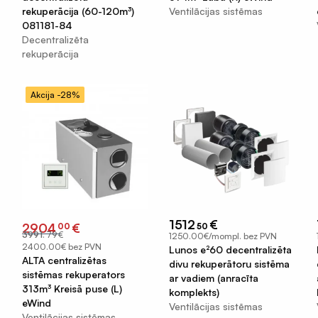
rekuperācija (60-120m³)
Ventilācijas sistēmas
081181-84
Decentralizēta
rekuperācija
Akcija -28%
1512
€
Original
Current
2904
€
00
50
price
price
3991
.
79
€
1250.00€/mompl. bez PVN
was:
is:
€3991.79.
€2904.00.
2400.00€ bez PVN
Lunos e²60 decentralizēta
ALTA centralizētas
divu rekuperātoru sistēma
sistēmas rekuperators
ar vadiem (anracīta
313m³ Kreisā puse (L)
komplekts)
eWind
Ventilācijas sistēmas
Ventilācijas sistēmas