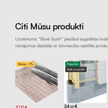
Citi Mūsu produkti
Uzņēmums ”Būvē Gudri” piedāvā augstākās kvali
risinājumus dažādās ar būvniecību saistītās jomās
Akcija -7%
Populārs
Sieti un profili
24
€
Original
Current
37
€
51
20