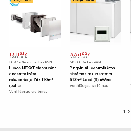
Original
Current
Original
Current
1311
€
3751
€
24
00
price
price
price
price
1560
.
00
€
5345
.
78
€
was:
is:
was:
is:
€1560.00.
€1311.24.
€5345.78.
€3751.00.
1,083.67€/kompl. bez PVN
3100.00€ bez PVN
Lunos NEXXT vienpunkta
Pingvin XL centralizētas
decentralizēta
sistēmas rekuperators
rekuperācija līdz 110m³
518m³ Labā (R) eWind
(balts)
Ventilācijas sistēmas
Ventilācijas sistēmas
1
2