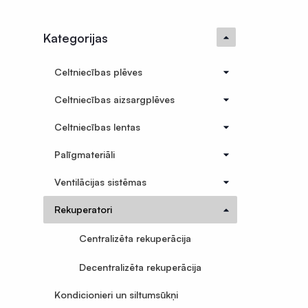
Termorukuma plēves
Polietilēna pamatu plēves
Kategorijas
Silto grīdu folija plēves
Ģeomembrānas
Celtniecības plēves
Sastatņu aizsargplēve, siets
Celtniecības aizsargplēves
Celtniecības lentas
Celtniecības lentas
Šuvju pieslēgumu lentas
Logu montāžas lentas
Palīgmateriāli
Hidroizolācijas lentas
Ventilācijas sistēmas
Fasādes lentas EPDM
Rekuperatori
Terases lentas EPDM
Centralizēta rekuperācija
Naglu lentas latojumam
Palīgmateriāli
Decentralizēta rekuperācija
Montāžu pieslēgumu līmes
Kondicionieri un siltumsūkņi