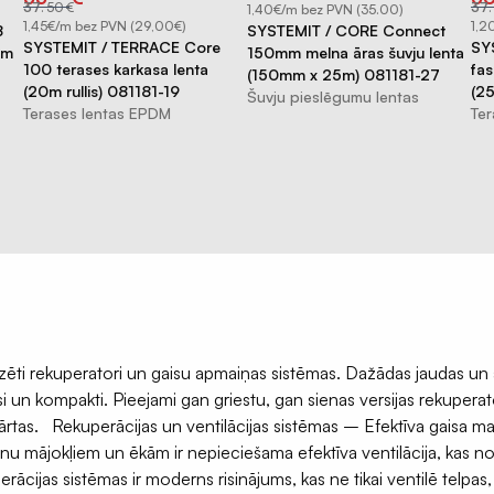
price
price
pri
pri
37
.
50
€
37
.
1,40€/m bez PVN (35.00)
was:
is:
wa
is:
€37.50.
€35.09.
€37
€3
1,45€/m bez PVN (29,00€)
1,2
8
SYSTEMIT / CORE Connect
SYSTEMIT / TERRACE Core
SY
mm
150mm melna āras šuvju lenta
100 terases karkasa lenta
fas
(150mm x 25m) 081181-27
(20m rullis) 081181-19
(25
Šuvju pieslēgumu lentas
Terases lentas EPDM
Te
izēti rekuperatori un gaisu apmaiņas sistēmas. Dažādas jaudas un 
i un kompakti. Pieejami gan griestu, gan sienas versijas rekuperat
kārtas. Rekuperācijas un ventilācijas sistēmas – Efektīva gaisa m
nu mājokļiem un ēkām ir nepieciešama efektīva ventilācija, kas n
cijas sistēmas ir moderns risinājums, kas ne tikai ventilē telpas, b