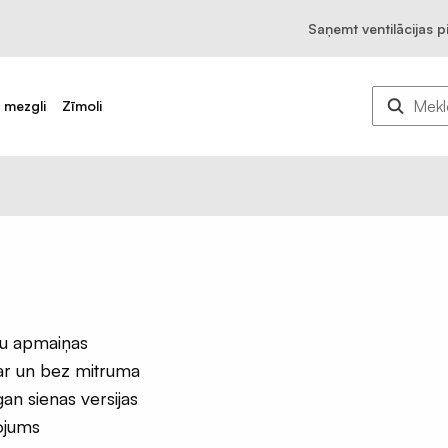
Saņemt ventilācijas 
u mezgli
Zīmoli
isu apmaiņas
 ar un bez mitruma
gan sienas versijas
tojums