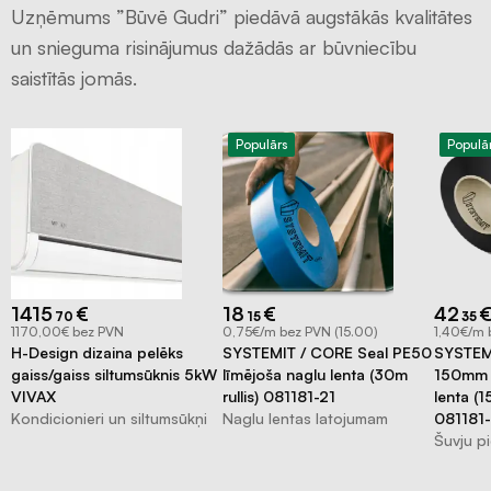
Ģeomembrānas
Uzņēmums ”Būvē Gudri” piedāvā augstākās kvalitātes
Sastatņu
un snieguma risinājumus dažādās ar būvniecību
aizsargplēve,
saistītās jomās.
siets
Celtniecības
Populārs
Populā
lentas
Šuvju
pieslēgumu
lentas
Logu
montāžas
1415
€
18
€
42
70
15
35
lentas
1170,00€ bez PVN
0,75€/m bez PVN (15.00)
1,40€/m 
H-Design dizaina pelēks
SYSTEMIT / CORE Seal PE50
SYSTEM
Hidroizolācijas
gaiss/gaiss siltumsūknis 5kW
līmējoša naglu lenta (30m
150mm m
lentas
VIVAX
rullis) 081181-21
lenta (
Kondicionieri un siltumsūkņi
Naglu lentas latojumam
081181
Fasādes
Šuvju p
lentas
EPDM