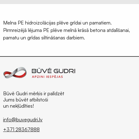
Terases
lentas
EPDM
Melna PE hidroizolācijas plēve grīdai un pamatiem.
Pirmreizējā lējuma PE plēve melnā krāsā betona atdalīšanai,
Naglu
pamatu un grīdas siltināšanas darbiem.
lentas
latojumam
Palīgmateriāli
Montāžu
pieslēgumu
līmes
Gruntis
Būvē Gudri mērķis ir palīdzēt
virsmu
Jums būvēt atbilstoši
un nekļūdīties!
stiprināšanai
Grauzēju
info@buvegudri.lv
siets
+371 28367888
un