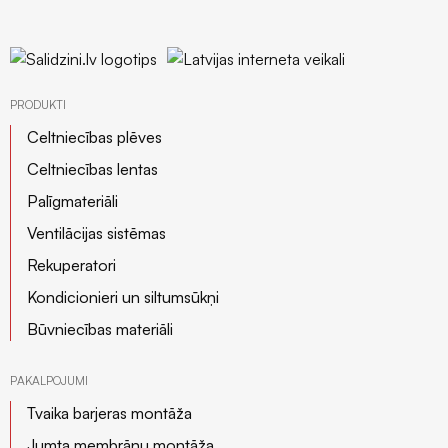
profili
Insektu
sieti
ALU/HD-
PE
PRODUKTI
Manšetes
Celtniecības plēves
/
Celtniecības lentas
Putnu
Palīgmateriāli
aizsardzība
Ventilācijas sistēmas
Rekuperatori
Kondicionieri un siltumsūkņi
Būvniecības materiāli
PAKALPOJUMI
Tvaika barjeras montāža
Jumta membrānu montāža