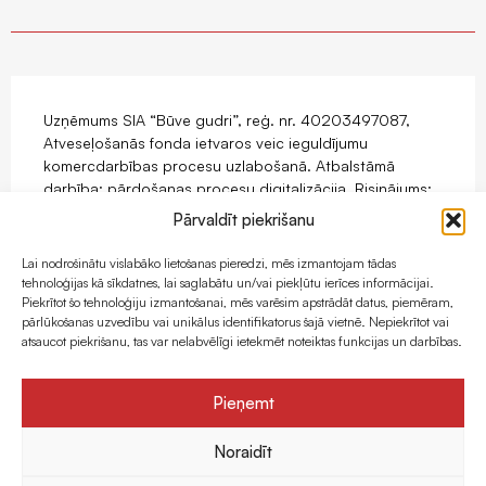
Uzņēmums SIA “Būve gudri”, reģ. nr. 40203497087,
Atveseļošanās fonda ietvaros veic ieguldījumu
komercdarbības procesu uzlabošanā. Atbalstāmā
darbība: pārdošanas procesu digitalizācija. Risinājums:
mājaslapas ar e-komercijas funkcionalitāti izstrāde.
Pārvaldīt piekrišanu
Projekts tiek īstenots ar Eiropas Savienības
Atveseļošanas fonda atbalstu.
Lai nodrošinātu vislabāko lietošanas pieredzi, mēs izmantojam tādas
tehnoloģijas kā sīkdatnes, lai saglabātu un/vai piekļūtu ierīces informācijai.
Piekrītot šo tehnoloģiju izmantošanai, mēs varēsim apstrādāt datus, piemēram,
pārlūkošanas uzvedību vai unikālus identifikatorus šajā vietnē. Nepiekrītot vai
atsaucot piekrišanu, tas var nelabvēlīgi ietekmēt noteiktas funkcijas un darbības.
Pieņemt
Noraidīt