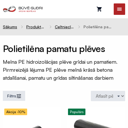
Sākums
Produktu kategorijas
Celtniecības aizsargplēves
Polietilēna pamatu plēves
Polietilēna pamatu plēves
Celtniecības
Ventilācijas
Melna PE hidroizolācijas plēve grīdai un pamatiem.
plēves
sistēmas
Pirmreizējā lējuma PE plēve melnā krāsā betona
Difūzijas
Gaisvadi
atdalīšanai, pamatu un grīdas siltināšanas darbiem
membrānas
un
kolektori
Tvaika
barjeras
Ventilācijas
Filtrs
difuzori
Pretvēja
plēves
Ventilācijas
Akcija -10%
Populārs
restes
Hidroizolācijas
plēves
Nosūce