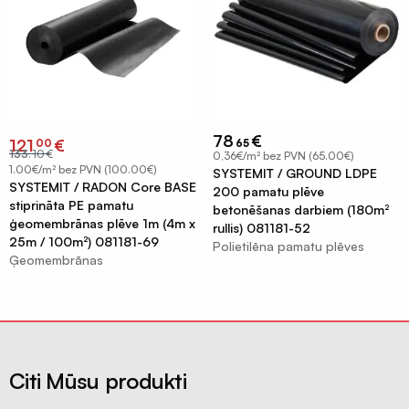
un
Celtniecības
pieplūdes
aizsargplēves
vārsti
Putekļu
Difuzora
membrāna
pieslēgumu
Iepakojuma
resīveri
78
€
Original
Current
121
€
00
65
plēves
price
price
133
.
10
€
0,36€/m² bez PVN (65.00€)
was:
is:
Rekuperatori
€133.10.
€121.00.
120mik
1.00€/m² bez PVN (100.00€)
SYSTEMIT / GROUND LDPE
SYSTEMIT / RADON Core BASE
Centralizēta
200 pamatu plēve
Termorukuma
stiprināta PE pamatu
betonēšanas darbiem (180m²
rekuperācija
plēves
ģeomembrānas plēve 1m (4m x
rullis) 081181-52
Decentralizēta
25m / 100m²) 081181-69
Polietilēna pamatu plēves
Polietilēna
Ģeomembrānas
rekuperācija
pamatu
plēves
Kondicionieri
un
Silto
siltumsūkņi
grīdu
folija
Būvniecības
Citi Mūsu produkti
plēves
materiāli