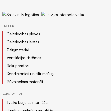
profili
Insektu
sieti
ALU/HD-
PE
PRODUKTI
Manšetes
Celtniecības plēves
/
Celtniecības lentas
Putnu
Palīgmateriāli
aizsardzība
Ventilācijas sistēmas
Rekuperatori
Kondicionieri un siltumsūkņi
Būvniecības materiāli
PAKALPOJUMI
Tvaika barjeras montāža
Jumta membrānu montāža