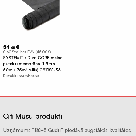
un
Celtniecības
pieplūdes
aizsargplēves
vārsti
Putekļu
Difuzora
membrāna
pieslēgumu
Iepakojuma
resīveri
54
€
45
plēves
0,60€/m² bez PVN (45.00€)
Rekuperatori
120mik
SYSTEMIT / Dust CORE melna
Centralizēta
putekļu membrāna (1,5m x
Termorukuma
50m / 75m² rullis) 081181-36
rekuperācija
plēves
Putekļu membrāna
Decentralizēta
Polietilēna
rekuperācija
pamatu
plēves
Kondicionieri
un
Silto
siltumsūkņi
grīdu
Citi Mūsu produkti
folija
Būvniecības
plēves
materiāli
Uzņēmums ”Būvē Gudri” piedāvā augstākās kvalitātes