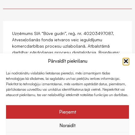
Uzņēmums SIA “Būve gudri”, reģ. nr. 40203497087,
Atveseļošanās fonda ietvaros veic ieguldījumu
komercdarbības procesu uzlabošanā. Atbalstāmā
darbība: pārdošanas procesu digitalizācija. Risinājums:
mājaslapas ar e-komercijas funkcionalitāti izstrāde.
Pārvaldīt piekrišanu
Projekts tiek īstenots ar Eiropas Savienības
Atveseļošanas fonda atbalstu.
Lai nodrošinātu vislabāko lietošanas pieredzi, mēs izmantojam tādas
tehnoloģijas kā sīkdatnes, lai saglabātu un/vai piekļūtu ierīces informācijai.
Piekrītot šo tehnoloģiju izmantošanai, mēs varēsim apstrādāt datus, piemēram,
pārlūkošanas uzvedību vai unikālus identifikatorus šajā vietnē. Nepiekrītot vai
atsaucot piekrišanu, tas var nelabvēlīgi ietekmēt noteiktas funkcijas un darbības.
Pieņemt
Noraidīt