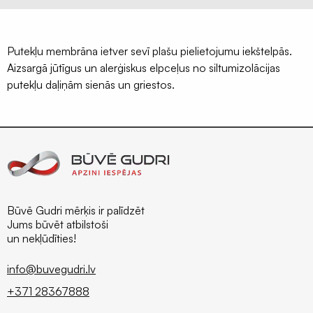
Terases
lentas
EPDM
Putekļu membrāna ietver sevī plašu pielietojumu iekštelpās.
Aizsargā jūtīgus un alerģiskus elpceļus no siltumizolācijas
Naglu
putekļu daļiņām sienās un griestos.
lentas
latojumam
Palīgmateriāli
Montāžu
pieslēgumu
līmes
Gruntis
Būvē Gudri mērķis ir palīdzēt
virsmu
Jums būvēt atbilstoši
un nekļūdīties!
stiprināšanai
Grauzēju
info@buvegudri.lv
siets
+371 28367888
un