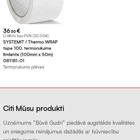
Ģeomembrānas
Sastatņu
aizsargplēve,
siets
36
€
30
0,6€/m bez PVN (30.00€)
Celtniecības
SYSTEMIT / Thermo WRAP
lentas
tape 100, termorukuma
līmlenta (100mm x 50m)
Šuvju
081181-01
pieslēgumu
Termorukuma plēves
lentas
Logu
montāžas
lentas
Hidroizolācijas
Citi Mūsu produkti
lentas
Uzņēmums ”Būvē Gudri” piedāvā augstākās kvalitātes
Fasādes
lentas
un snieguma risinājumus dažādās ar būvniecību
EPDM
saistītās jomās.