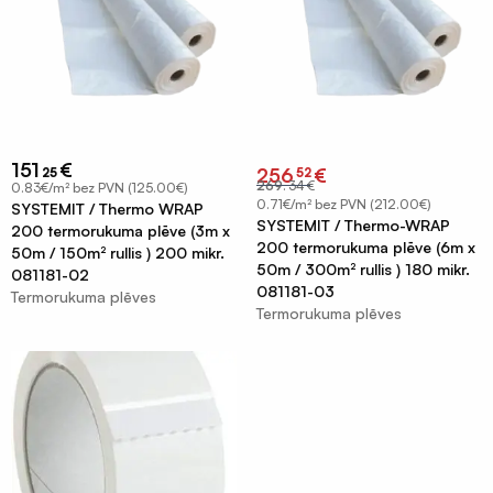
un
Celtniecības
pieplūdes
aizsargplēves
vārsti
Putekļu
Difuzora
membrāna
pieslēgumu
Iepakojuma
resīveri
151
€
Original
Current
256
€
25
52
plēves
price
price
269
.
34
€
0.83€/m² bez PVN (125.00€)
was:
is:
Rekuperatori
€269.34.
€256.52.
120mik
0.71€/m² bez PVN (212.00€)
SYSTEMIT / Thermo WRAP
SYSTEMIT / Thermo-WRAP
Centralizēta
200 termorukuma plēve (3m x
Termorukuma
200 termorukuma plēve (6m x
50m / 150m² rullis ) 200 mikr.
rekuperācija
plēves
50m / 300m² rullis ) 180 mikr.
081181-02
Decentralizēta
081181-03
Termorukuma plēves
Polietilēna
Termorukuma plēves
rekuperācija
pamatu
plēves
Kondicionieri
un
Silto
siltumsūkņi
grīdu
folija
Būvniecības
plēves
materiāli