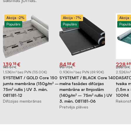
Terases
lentas
Akcija -2%
Akcija -7%
Akcija
EPDM
Populārs
Populārs
Populā
Naglu
lentas
latojumam
Palīgmateriāli
Original
Current
Original
Current
Origina
Curren
Montāžu
139
€
84
€
228
15
58
69
price
price
price
price
price
price
141
.
57
€
90
.
75
€
268
.
31
€
was:
is:
was:
is:
was:
is:
pieslēgumu
€141.57.
€139.15.
€90.75.
€84.58.
€268.31
€228.6
1,53€/m² bez PVN (115.00€)
0,93€/m² bez PVN (69.90€)
2,52€/m²
līmes
SYSTEMIT / GOLD Core 150
SYSTEMIT / BLACK Core 140
DASATOP
jumta membrāna (150g/m² –
melna fasādes difūzijas
tvaika
Gruntis
75m² rullis ) UV 3. mēn.
membrāna ar līmjoslām
(1,5m x 
virsmu
081181-12
(140g/m² – 75m² rullis ) UV
10094
stiprināšanai
Difūzijas membrānas
3. mēn. 081181-06
Rekonst
Pretvēja plēves
Grauzēju
siets
un