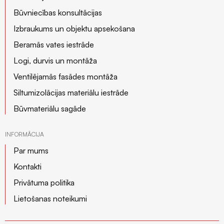
Būvniecības konsultācijas
Izbraukums un objektu apsekošana
Beramās vates iestrāde
Logi, durvis un montāža
Ventilējamās fasādes montāža
Siltumizolācijas materiālu iestrāde
Būvmateriālu sagāde
INFORMĀCIJA
Par mums
Kontakti
Privātuma politika
Lietošanas noteikumi