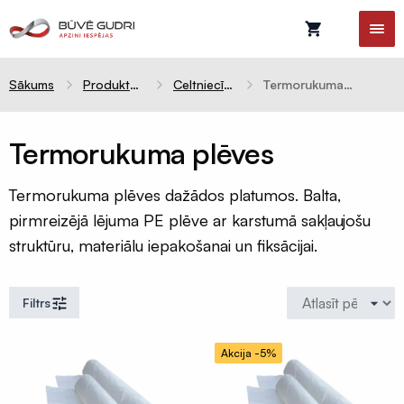
Sākums
Produktu kategorijas
Celtniecības aizsargplēves
Termorukuma plēves
Termorukuma plēves
Celtniecības
Ventilācijas
Termorukuma plēves dažādos platumos. Balta,
plēves
sistēmas
pirmreizējā lējuma PE plēve ar karstumā sakļaujošu
Difūzijas
Gaisvadi
struktūru, materiālu iepakošanai un fiksācijai.
membrānas
un
kolektori
Tvaika
barjeras
Ventilācijas
Filtrs
difuzori
Pretvēja
plēves
Ventilācijas
Akcija -5%
restes
Hidroizolācijas
plēves
Nosūce