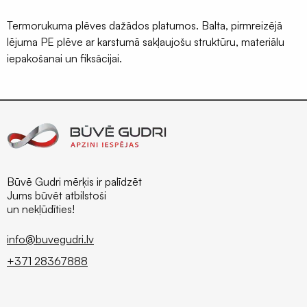
profili
Insektu
Termorukuma plēves dažādos platumos. Balta, pirmreizējā
sieti
lējuma PE plēve ar karstumā sakļaujošu struktūru, materiālu
ALU/HD-
iepakošanai un fiksācijai.
PE
Manšetes
/
Putnu
aizsardzība
Būvē Gudri mērķis ir palīdzēt
Jums būvēt atbilstoši
un nekļūdīties!
info@buvegudri.lv
+371 28367888