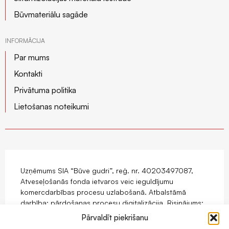
Būvmateriālu sagāde
INFORMĀCIJA
Par mums
Kontakti
Privātuma politika
Lietošanas noteikumi
Uzņēmums SIA “Būve gudri”, reģ. nr. 40203497087,
Atveseļošanās fonda ietvaros veic ieguldījumu
komercdarbības procesu uzlabošanā. Atbalstāmā
darbība: pārdošanas procesu digitalizācija. Risinājums:
mājaslapas ar e-komercijas funkcionalitāti izstrāde.
Pārvaldīt piekrišanu
Projekts tiek īstenots ar Eiropas Savienības