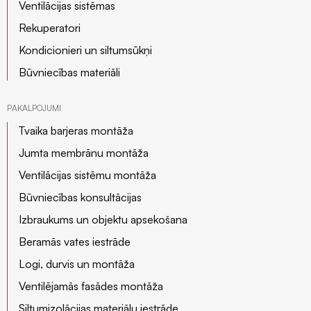
Ventilācijas sistēmas
Rekuperatori
Kondicionieri un siltumsūkņi
Būvniecības materiāli
PAKALPOJUMI
Tvaika barjeras montāža
Jumta membrānu montāža
Ventilācijas sistēmu montāža
Būvniecības konsultācijas
Izbraukums un objektu apsekošana
Beramās vates iestrāde
Logi, durvis un montāža
Ventilējamās fasādes montāža
Siltumizolācijas materiālu iestrāde