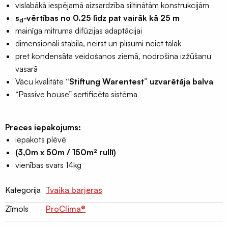
vislabākā iespējamā aizsardzība siltinātām konstrukcijām
Terases
s
-vērtības no 0.25 līdz pat vairāk kā 25 m
d
lentas
mainīga mitruma difūzijas adaptācijai
EPDM
dimensionāli stabila, neirst un plīsumi neiet tālāk
Naglu
pret kondensāta veidošanos ziemā, nodrošina izžūšanu
lentas
vasarā
latojumam
Vācu kvalitāte
“Stiftung Warentest” uzvarētāja balva
Palīgmateriāli
“Passive house” sertificēta sistēma
Montāžu
pieslēgumu
Preces iepakojums:
līmes
iepakots plēvē
Gruntis
(3,0
m x 50m / 150m² rullī)
virsmu
vienības svars 14kg
stiprināšanai
Kategorija
Tvaika barjeras
Grauzēju
siets
Zīmols
ProClima®
un