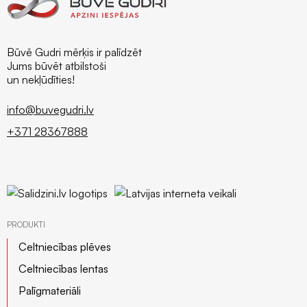
Būvē Gudri mērķis ir palīdzēt
Jums būvēt atbilstoši
un nekļūdīties!
info@buvegudri.lv
+371 28367888
PRODUKTI
Celtniecības plēves
Celtniecības lentas
Palīgmateriāli