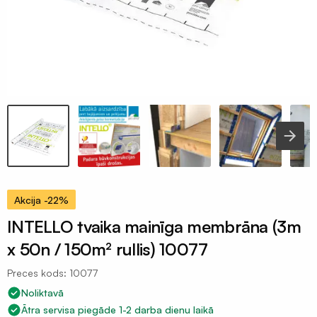
Celtniecības
aizsargplēves
Putekļu
membrāna
Iepakojuma
plēves
120mik
Termorukuma
plēves
Polietilēna
Akcija -22%
pamatu
INTELLO tvaika mainīga membrāna (3m
plēves
x 50n / 150m² rullis) 10077
Silto
grīdu
Preces kods: 10077
folija
Noliktavā
plēves
Ātra servisa piegāde 1-2 darba dienu laikā