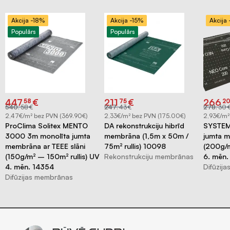
Būvniecības
materiāli
Akcija -18%
Akcija -15%
Akcija
Populārs
Populārs
Original
Current
Original
Current
Origina
Curren
447
€
211
€
266
58
75
2
price
price
price
price
price
price
540
.
58
€
247
.
43
€
278
.
30
was:
is:
was:
is:
was:
is:
€540.58.
€447.58.
€247.43.
€211.75.
€278.3
€266.2
2,47€/m² bez PVN (369.90€)
2,33€/m² bez PVN (175.00€)
2,93€/m²
ProClima Solitex MENTO
DA rekonstrukciju hibrīd
SYSTEM
3000 3m monolīta jumta
membrāna (1,5m x 50m /
jumta 
membrāna ar TEEE slāni
75m² rullis) 10098
(200g/m
(150g/m² – 150m² rullis) UV
Rekonstrukciju membrānas
6. mēn.
4. mēn. 14354
Difūzij
Difūzijas membrānas