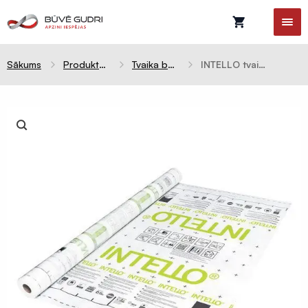
Sākums
Produktu kategorijas
Tvaika barjeras
INTELLO tvaika mainīga membrāna (3m x 50n / 150m² rullis) 10077
Celtniecības
plēves
Difūzijas
membrānas
Tvaika
barjeras
Pretvēja
plēves
Hidroizolācijas
plēves