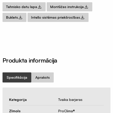
profili
Tehnisko datu lapa
Montāžas instrukcija
Insektu
sieti
Buklets
Intello sistēmas priekšrocības
ALU/HD-
PE
Manšetes
/
Putnu
aizsardzība
Produkta informācija
Ventilācijas
sistēmas
Gaisvadi
Specifikācija
Apraksts
un
kolektori
Ventilācijas
Kategorija
Tvaika barjeras
difuzori
Ventilācijas
Zīmols
ProClima®