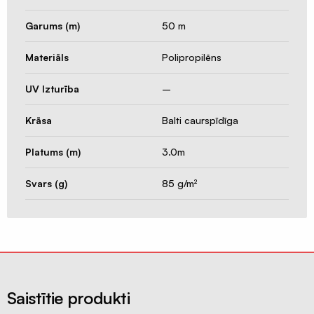
restes
Garums (m)
50 m
Nosūce
un
Materiāls
Polipropilēns
pieplūdes
vārsti
UV Izturība
–
Difuzora
pieslēgumu
Krāsa
Balti caurspīdīga
resīveri
Platums (m)
3.0m
Rekuperatori
Centralizēta
Svars (g)
85 g/m²
rekuperācija
Decentralizēta
rekuperācija
Kondicionieri
un
siltumsūkņi
Saistītie produkti