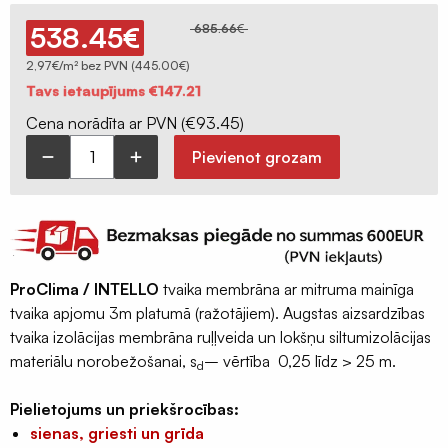
Ģeomembrānas
538.45
€
685.66
€
Sastatņu
aizsargplēve,
2,97€/m² bez PVN (445.00€)
Original
Current
siets
Tavs ietaupījums
€
147.21
price
price
was:
is:
Celtniecības
€685.66.
€538.45.
Cena norādīta ar PVN (
€
93.45
)
lentas
Pievienot grozam
INTELLO
Šuvju
tvaika
pieslēgumu
mainīga
lentas
membrāna
Logu
(3m
montāžas
ProClima / INTELLO
tvaika membrāna ar mitruma mainīga
x
lentas
tvaika apjomu 3m platumā (ražotājiem). Augstas aizsardzības
50n
Hidroizolācijas
tvaika izolācijas membrāna ruļļveida un lokšņu siltumizolācijas
/
lentas
materiālu norobežošanai, s
– vērtība 0,25 līdz > 25 m.
d
150m²
Fasādes
rullis)
Pielietojums un priekšrocības:
lentas
10077
sienas, griesti un grīda
EPDM
daudzums