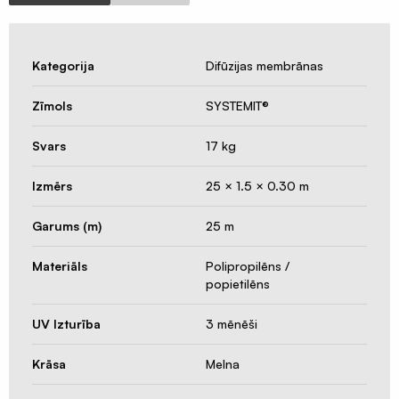
siltumsūkņi
Būvniecības
materiāli
Kategorija
Difūzijas membrānas
Zīmols
SYSTEMIT®
Svars
17 kg
Izmērs
25 × 1.5 × 0.30 m
Garums (m)
25 m
Materiāls
Polipropilēns /
popietilēns
UV Izturība
3 mēnēši
Krāsa
Melna