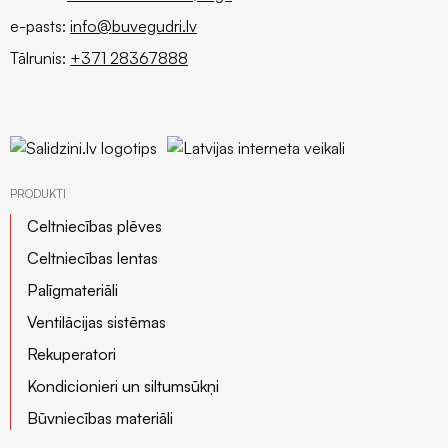
e-pasts:
info@buvegudri.lv
Tālrunis:
+371 28367888
PRODUKTI
Celtniecības plēves
Celtniecības lentas
Palīgmateriāli
Ventilācijas sistēmas
Rekuperatori
Kondicionieri un siltumsūkņi
Būvniecības materiāli