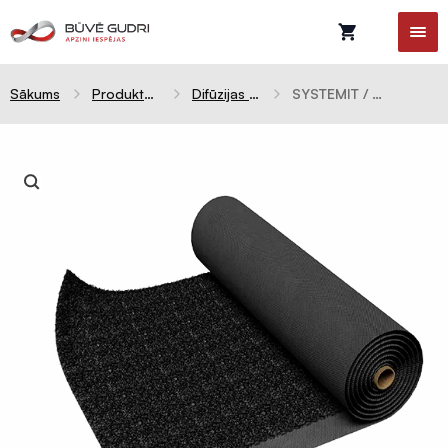
Sākums
Produktu kategorijas
Difūzijas membrānas
SYSTEMIT / METAL Core 3D jumta membrāna 4 slāņi 440g/m² ( 1,5m x 25m / 37,5m² ) UV 3. mēn. 081181-13
Celtniecības
plēves
Difūzijas
membrānas
Tvaika
barjeras
Pretvēja
plēves
Hidroizolācijas
plēves