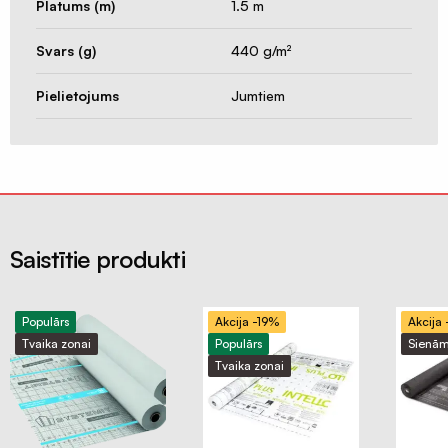
Platums (m)
1.5 m
Svars (g)
440 g/m²
Pielietojums
Jumtiem
Saistītie produkti
Populārs
Akcija -19%
Akcija
Tvaika zonai
Populārs
Sienā
Tvaika zonai