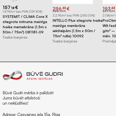
157
€
Original
Current
Origina
Curren
296
€
193
18
45
48
price
price
price
price
364
.
69
€
231
.
53
€
1,87€/m² bez PVN (139.90€)
was:
is:
was:
is:
€364.69.
€296.45.
€231.53
€193.48
3,27€/m² bez PVN (245.00€)
2,13€/m²
SYSTEMIT / CLIMA Core X
40
INTELLO Plus stiegrota tvaika
ProClim
stiegrota mitruma mainīga
mainīga membrāna
WA fas
tvaika memebrāna (1,5m x
iekštelpām (1,5m x 50m /
g/m² – 7
50m / 75m²) 081181-09
75m² rullis) 10092
mēn. 1
Tvaika barjeras
Tvaika barjeras
Pretvēj
Būvē Gudri mērķis ir palīdzēt
Jums būvēt atbilstoši
un nekļūdīties!
Adrese:
Cesvaines iela 15a, Rīga