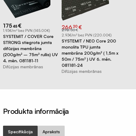
difuzori
Ventilācijas
restes
175
€
Original
Current
266
€
Nosūce
45
20
price
price
278
.
30
€
1,93€/m² bez PVN (145.00€)
was:
is:
un
€278.30.
€266.20.
2,93€/m² bez PVN (220.00€)
SYSTEMIT / COVER Core
SYSTEMIT / NEO Core 200
pieplūdes
STRONG stiegrota jumta
monolita TPU jumta
vārsti
difūzijas membrāna
membrāna 200g/m² ( 1,5m x
(200g/m² – 75m² rullis) UV
Difuzora
50m / 75m² ) UV 6. mēn.
4. mēn. 081181-11
081181-24
pieslēgumu
Difūzijas membrānas
Difūzijas membrānas
resīveri
Rekuperatori
Centralizēta
rekuperācija
Decentralizēta
Produkta informācija
rekuperācija
Kondicionieri
Specifikācija
Apraksts
un