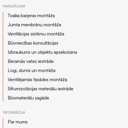
PAKALPOJUMI
Tvaika barjeras montāža
Jumta membrānu montāža
Ventilācijas sistēmu montāža
Būvniecības konsultācijas
Izbraukums un objektu apsekošana
Beramās vates iestrāde
Logi, durvis un montāža
Ventilējamās fasādes montāža
Siltumizolācijas materiālu iestrāde
Būvmateriālu sagāde
INFORMĀCIJA
Par mums