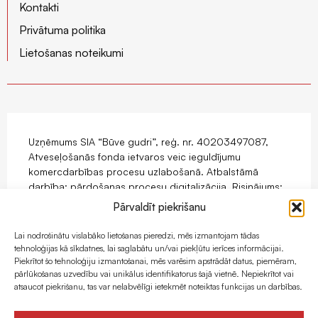
Kontakti
Privātuma politika
Lietošanas noteikumi
Uzņēmums SIA “Būve gudri”, reģ. nr. 40203497087,
Atveseļošanās fonda ietvaros veic ieguldījumu
komercdarbības procesu uzlabošanā. Atbalstāmā
darbība: pārdošanas procesu digitalizācija. Risinājums:
mājaslapas ar e-komercijas funkcionalitāti izstrāde.
Pārvaldīt piekrišanu
Projekts tiek īstenots ar Eiropas Savienības
Atveseļošanas fonda atbalstu.
Lai nodrošinātu vislabāko lietošanas pieredzi, mēs izmantojam tādas
tehnoloģijas kā sīkdatnes, lai saglabātu un/vai piekļūtu ierīces informācijai.
Piekrītot šo tehnoloģiju izmantošanai, mēs varēsim apstrādāt datus, piemēram,
pārlūkošanas uzvedību vai unikālus identifikatorus šajā vietnē. Nepiekrītot vai
atsaucot piekrišanu, tas var nelabvēlīgi ietekmēt noteiktas funkcijas un darbības.