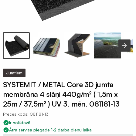
Celtniecības
aizsargplēves
Putekļu
membrāna
Iepakojuma
plēves
120mik
Termorukuma
plēves
Jumtiem
SYSTEMIT / METAL Core 3D jumta
Polietilēna
pamatu
membrāna 4 slāņi 440g/m² ( 1,5m x
plēves
25m / 37,5m² ) UV 3. mēn. 081181-13
Silto
Preces kods: 081181-13
grīdu
folija
Ir noliktavā
plēves
Ātra servisa piegāde 1-2 darba dienu laikā