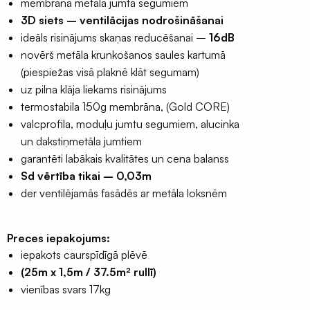
membrāna metāla jumta segumiem
25m
lentas
3D siets
– ventilācijas nodrošināšanai
EPDM
/
ideāls risinājums skaņas reducēšanai –
16dB
37,5m²
Terases
novērš metāla krunkošanos saules kartumā
)
lentas
(piespiežas visā plaknē klāt segumam)
UV
EPDM
uz pilna klāja liekams risinājums
3.
Naglu
termostabila 150g membrāna, (Gold CORE)
mēn.
lentas
valcprofila, moduļu jumtu segumiem, alucinka
081181-
latojumam
un dakstiņmetāla jumtiem
13
garantēti labākais kvalitātes un cena balanss
Palīgmateriāli
daudzums
Sd vērtība tikai – 0,03m
Montāžu
der ventilējamās fasādēs ar metāla loksnēm
pieslēgumu
līmes
Preces iepakojums:
Gruntis
iepakots caurspīdīgā plēvē
virsmu
stiprināšanai
(25m x 1,5m / 37.5m² rullī)
vienības svars 17kg
Grauzēju