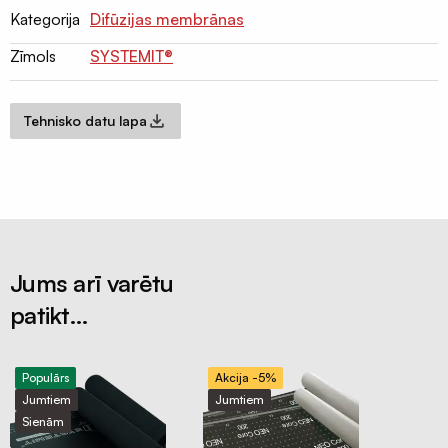
siets
Kategorija
Difūzijas membrānas
un
profili
Zīmols
SYSTEMIT®
Insektu
sieti
Tehnisko datu lapa
ALU/HD-
PE
Manšetes
/
Putnu
aizsardzība
Jums arī varētu
Ventilācijas
patikt…
sistēmas
Gaisvadi
un
Populārs
Akcija -5%
kolektori
Jumtiem
Jumtiem
Sienām
Ventilācijas