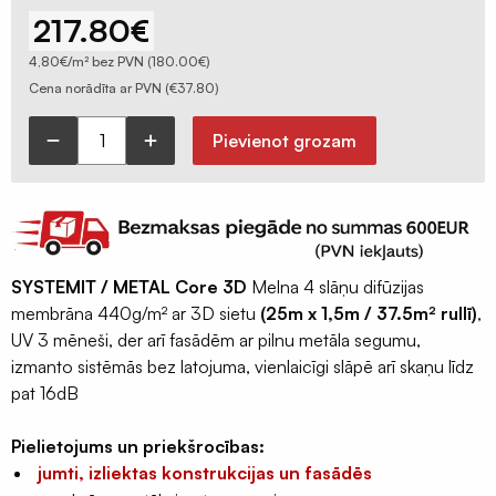
Ģeomembrāna
217.80
€
/
ģeotekstils
4,80€/m² bez PVN (180.00€)
Cena norādīta ar PVN (
€
37.80
)
Sastatņu
aizsargplēve,
Pievienot grozam
siets
SYSTEMIT
/
Celtniecības
METAL
lentas
Core
Šuvju
3D
pieslēgumu
SYSTEMIT / METAL Core 3D
Melna 4 slāņu difūzijas
jumta
lentas
membrāna 440g/m² ar 3D sietu
(25m x 1,5m / 37.5m² rullī)
,
membrāna
Logu
UV 3 mēneši, der arī fasādēm ar pilnu metāla segumu,
4
montāžas
izmanto sistēmās bez latojuma, vienlaicīgi slāpē arī skaņu līdz
slāņi
lentas
pat 16dB
440g/m²
Hidroizolācijas
(
Pielietojums un priekšrocības:
lentas
1,5m
jumti, izliektas konstrukcijas un fasādēs
x
Fasādes