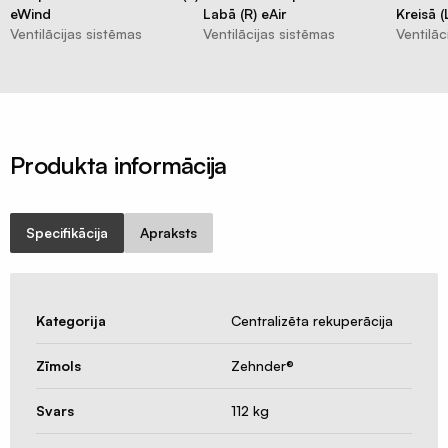
difuzori
eWind
Labā (R) eAir
Kreisā 
Ventilācijas
Ventilācijas sistēmas
Ventilācijas sistēmas
Ventilāc
restes
Nosūce
un
pieplūdes
Produkta informācija
vārsti
Difuzora
pieslēgumu
Specifikācija
Apraksts
resīveri
Rekuperatori
Centralizēta
Kategorija
Centralizēta rekuperācija
rekuperācija
Decentralizēta
Zīmols
Zehnder®
rekuperācija
Svars
112 kg
Kondicionieri
un