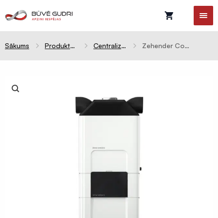
Sākums
Produktu kategorijas
Centralizēta rekuperācija
Zehender ComfoAir Q600 ERV + ComfoClime 36 dzesēšanas bloks 2,6kW
Celtniecības
plēves
Difūzijas
membrānas
Tvaika
barjeras
Pretvēja
plēves
Hidroizolācijas
plēves