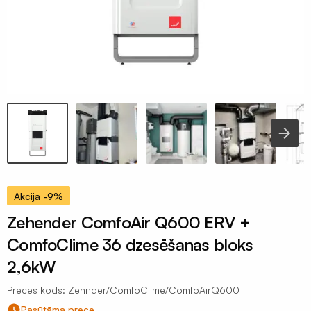
Celtniecības
aizsargplēves
Putekļu
membrāna
Iepakojuma
plēves
120mik
Termorukuma
plēves
Polietilēna
Akcija -9%
pamatu
Zehender ComfoAir Q600 ERV +
plēves
ComfoClime 36 dzesēšanas bloks
Silto
grīdu
2,6kW
folija
Preces kods: Zehnder/ComfoClime/ComfoAirQ600
plēves
Pasūtāma prece