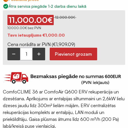
Ģeomembrāna
Ātra servisa piegāde 1-2 darba dienu laikā
/
ģeotekstils
11,000.00
€
12,000.00
€
Sastatņu
10000.00€ bez PVN
Original
Current
aizsargplēve,
Tavs ietaupījums
€
1,000.00
price
price
siets
was:
is:
€12,000.00.
€11,000.00.
Cena norādīta ar PVN (
€
1,909.09
)
Celtniecības
Pievienot grozam
lentas
Zehender
Šuvju
ComfoAir
pieslēgumu
Q600
lentas
ERV
+
Logu
ComfoCLIME 36 ar ComfoAir Q600 ERV rekuperācija un
ComfoClime
montāžas
dzesēšana. Aprīkojums ar entalpijas siltummaini un 2,6kW lielu
36
lentas
dzeses jaudu līdz 300m² lielām mājām. ERV centralizētas
dzesēšanas
Hidroizolācijas
rekuperācijas komplekts ar entalpiju, LAN moduli un
bloks
lentas
priekšildītāju. Gaisa plūsmas ātrums līdz 600 m³/h (200 Pa)
2,6kW
Fasādes
labā/kreisā puse vienlaicīgi.