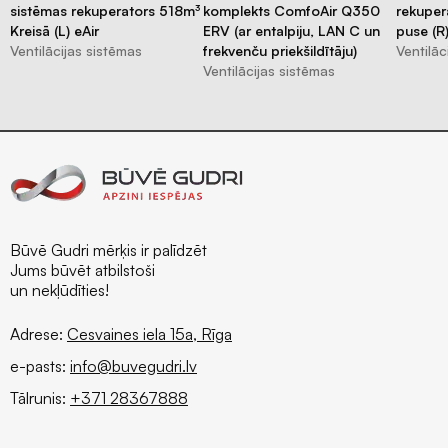
sistēmas rekuperators 518m³
komplekts ComfoAir Q350
rekuper
Kreisā (L) eAir
ERV (ar entalpiju, LAN C un
puse (R)
Ventilācijas sistēmas
frekvenču priekšildītāju)
Ventilāc
Ventilācijas sistēmas
Būvē Gudri mērķis ir palīdzēt
Jums būvēt atbilstoši
un nekļūdīties!
Adrese:
Cesvaines iela 15a, Rīga
e-pasts:
info@buvegudri.lv
Tālrunis:
+371 28367888