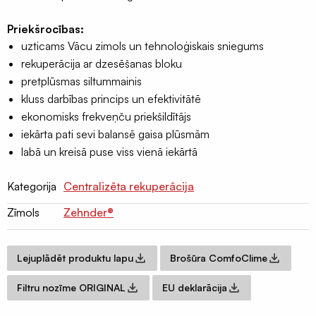
daudzums
lentas
EPDM
Priekšrocības:
uzticams Vācu zimols un tehnoloģiskais sniegums
Terases
rekuperācija ar dzesēšanas bloku
lentas
pretplūsmas siltummainis
EPDM
kluss darbības princips un efektivitātē
Naglu
ekonomisks frekveņču priekšildītājs
lentas
iekārta pati sevi balansē gaisa plūsmām
latojumam
labā un kreisā puse viss vienā iekārtā
Palīgmateriāli
Kategorija
Centralizēta rekuperācija
Montāžu
pieslēgumu
Zīmols
Zehnder®
līmes
Gruntis
Lejuplādēt produktu lapu
Brošūra ComfoClime
virsmu
stiprināšanai
Filtru nozīme ORIGINAL
EU deklarācija
Grauzēju