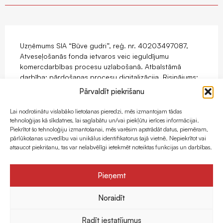
Uzņēmums SIA “Būve gudri”, reģ. nr. 40203497087,
Atveseļošanās fonda ietvaros veic ieguldījumu
komercdarbības procesu uzlabošanā. Atbalstāmā
darbība: pārdošanas procesu digitalizācija. Risinājums:
mājaslapas ar e-komercijas funkcionalitāti izstrāde.
Pārvaldīt piekrišanu
Projekts tiek īstenots ar Eiropas Savienības
Atveseļošanas fonda atbalstu.
Lai nodrošinātu vislabāko lietošanas pieredzi, mēs izmantojam tādas
tehnoloģijas kā sīkdatnes, lai saglabātu un/vai piekļūtu ierīces informācijai.
Piekrītot šo tehnoloģiju izmantošanai, mēs varēsim apstrādāt datus, piemēram,
pārlūkošanas uzvedību vai unikālus identifikatorus šajā vietnē. Nepiekrītot vai
atsaucot piekrišanu, tas var nelabvēlīgi ietekmēt noteiktas funkcijas un darbības.
Pieņemt
Noraidīt
Radīt iestatījumus