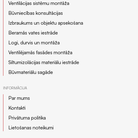
Ventilācijas sistēmu montāža
Būvniecības konsultācijas
Izbraukums un objektu apsekošana
Beramās vates iestrāde
Logi, durvis un montāža
Ventilējamās fasādes montāža
Siltumizolācijas materiālu iestrāde
Būvmateriālu sagāde
INFORMĀCIJA
Par mums
Kontakti
Privātuma politika
Lietošanas noteikumi