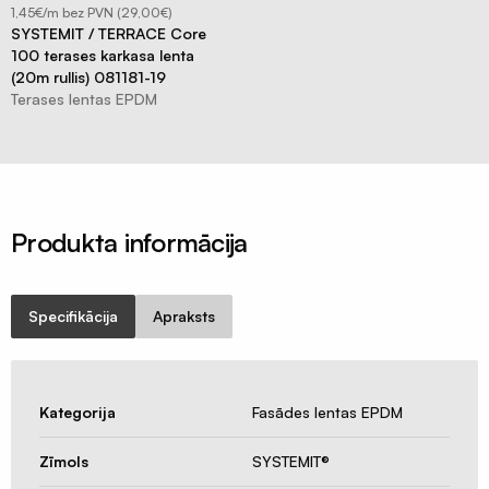
restes
€37.50.
€35.09.
1,45€/m bez PVN (29,00€)
SYSTEMIT / TERRACE Core
Nosūce
100 terases karkasa lenta
un
(20m rullis) 081181-19
pieplūdes
Terases lentas EPDM
vārsti
Difuzora
pieslēgumu
resīveri
Produkta informācija
Rekuperatori
Centralizēta
rekuperācija
Specifikācija
Apraksts
Decentralizēta
rekuperācija
Kondicionieri
Kategorija
Fasādes lentas EPDM
un
siltumsūkņi
Zīmols
SYSTEMIT®