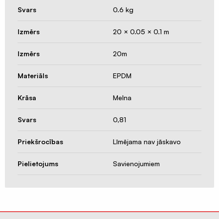
Būvniecības
Svars
0.6 kg
materiāli
Izmērs
20 × 0.05 × 0.1 m
Izmērs
20m
Materiāls
EPDM
Krāsa
Melna
Svars
0,81
Priekšrocības
Līmējama nav jāskavo
Pielietojums
Savienojumiem