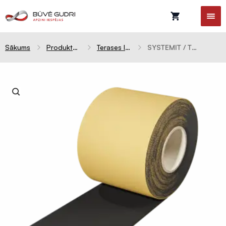
Sākums
Produktu kategorijas
Terases lentas EPDM
SYSTEMIT / TERRACE Core 50 terases karkasa lenta (20m rullis) 081181-18
Celtniecības
plēves
Difūzijas
membrānas
Tvaika
barjeras
Pretvēja
plēves
Hidroizolācijas
plēves