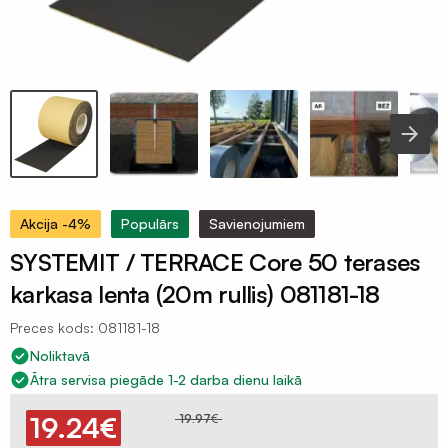
Celtniecības
aizsargplēves
Putekļu
membrāna
Iepakojuma
plēves
120mik
Termorukuma
Akcija -4%
Populārs
Savienojumiem
plēves
SYSTEMIT / TERRACE Core 50 terases
Polietilēna
karkasa lenta (20m rullis) 081181-18
pamatu
plēves
Preces kods: 081181-18
Silto
Noliktavā
grīdu
Ātra servisa piegāde 1-2 darba dienu laikā
folija
19.24
€
19.97
€
plēves