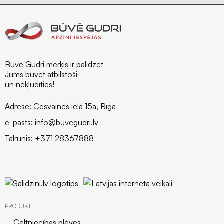
Būvē Gudri mērķis ir palīdzēt
Jums būvēt atbilstoši
un nekļūdīties!
Adrese:
Cesvaines iela 15a, Rīga
e-pasts:
info@buvegudri.lv
Tālrunis:
+371 28367888
PRODUKTI
Celtniecības plēves