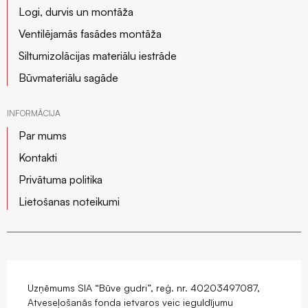
Logi, durvis un montāža
Ventilējamās fasādes montāža
Siltumizolācijas materiālu iestrāde
Būvmateriālu sagāde
INFORMĀCIJA
Par mums
Kontakti
Privātuma politika
Lietošanas noteikumi
Uzņēmums SIA “Būve gudri”, reģ. nr. 40203497087,
Atveseļošanās fonda ietvaros veic ieguldījumu