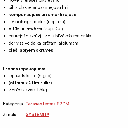
novērš terases čīkstēšanu
Terases
pilnā plaknē ar pašlīmējošu līmi
lentas
kompensējošs un amortizējošs
EPDM
UV noturīgs, melns (neplaisā)
difūzijai atvērts
(ļauj izžūt)
Naglu
caurejošo skrūvju vietu blīvējošs materiāls
lentas
der visa veida kalibrētam latojumam
latojumam
cieši apņem skrūves
Palīgmateriāli
Montāžu
Preces iepakojums:
pieslēgumu
iepakots kastē (8 gab)
līmes
(50mm x 20m rullis)
Gruntis
vienības svars 1,6kg
virsmu
stiprināšanai
Kategorija
Terases lentas EPDM
Grauzēju
Zīmols
SYSTEMIT®
siets
un