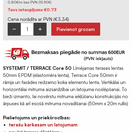
Ģeomembrānas
0,80€/m bez PVN (15,90€)
Original
Current
Tavs ietaupījums
€
0.73
price
price
Sastatņu
was:
is:
€19.97.
€19.24.
Cena norādīta ar PVN (
€
3.34
)
aizsargplēve,
siets
Pievienot grozam
SYSTEMIT
Celtniecības
/
lentas
TERRACE
Šuvju
Core
pieslēgumu
50
lentas
SYSTEMIT / TERRACE Core 50
Līmējamas terases lentas
terases
50mm EPDM (elastomēra lenta). Terrace Core 50mm ir
Logu
karkasa
rāmja un fasādes redzamo koka elementu lenta. Vertikālai un
montāžas
lenta
horizontālai mitruma aizsardzībai un latojuma noslēpšanai. To
lentas
(20m
bieži izmanto, lai novērstu mitruma iekļūšanu konstrukcijās no
rullis)
Hidroizolācijas
ārpuses kā arī esošā mitruma novadīšanai (50mm x 20m rullis)
lentas
081181-
18
Fasādes
Pielietojums un priekšrocības:
daudzums
lentas
terašu karkasam un latojumam
EPDM