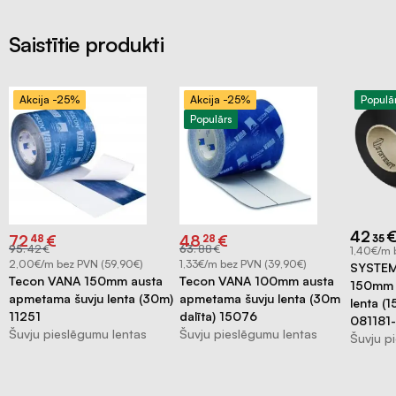
Saistītie produkti
Akcija -25%
Akcija -25%
Populā
Populārs
42
Original
Current
Original
Current
72
€
48
€
48
28
35
price
price
price
price
95
.
42
€
63
.
88
€
1,40€/m 
was:
is:
was:
is:
€95.42.
€72.48.
€63.88.
€48.28.
2,00€/m bez PVN (59,90€)
1,33€/m bez PVN (39,90€)
SYSTEM
Tecon VANA 150mm austa
Tecon VANA 100mm austa
150mm m
apmetama šuvju lenta (30m)
apmetama šuvju lenta (30m
lenta (
11251
dalīta) 15076
081181
Šuvju pieslēgumu lentas
Šuvju pieslēgumu lentas
Šuvju p