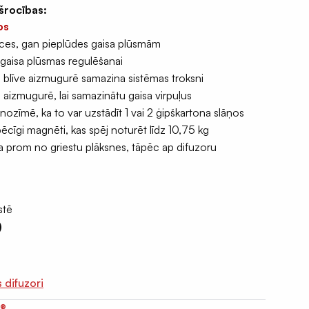
šrocības:
os
ces, gan pieplūdes gaisa plūsmām
i gaisa plūsmas regulēšanai
s blīve aizmugurē samazina sistēmas troksni
ņa aizmugurē, lai samazinātu gaisa virpuļus
nozīmē, ka to var uzstādīt 1 vai 2 ģipškartona slāņos
 spēcīgi magnēti, kas spēj noturēt līdz 10,75 kg
ta prom no griestu plāksnes, tāpēc ap difuzoru
stē
)
s difuzori
i®