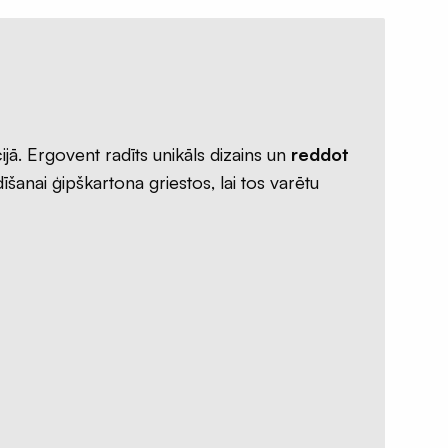
jā. Ergovent radīts unikāls dizains un
reddot
dīšanai ģipškartona griestos, lai tos varētu