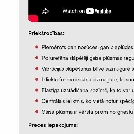
Priekšrocības:
Piemērots gan nosūces, gan pieplūdes
Poliuretāna slāpētāji gaisa plūsmas regu
Vibrācijas slāpēšanas blīve aizmugurē 
Izliekta forma ieliktņa aizmugurē, lai sa
Elastīga uzstādīšana nozīmē, ka to var u
Centrālais ieliktnis, ko vietā notur spēc
Gaisa plūsma ir vērsta prom no griestu 
Preces iepakojums: