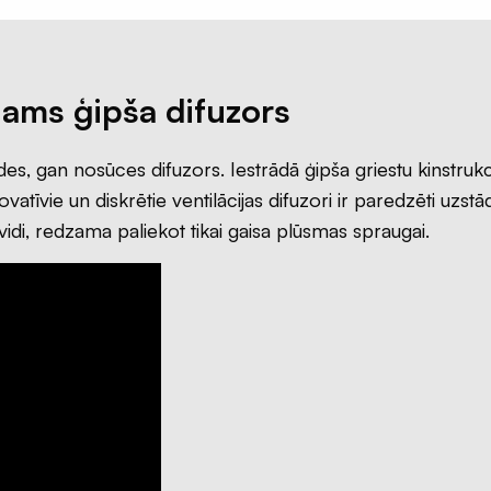
ms ģipša difuzors
, gan nosūces difuzors. Iestrādā ģipša griestu kinstrukci
atīvie un diskrētie ventilācijas difuzori ir paredzēti uzstā
i, redzama paliekot tikai gaisa plūsmas spraugai.