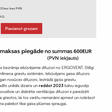
00eur bez PVN
.45
)
Pievienot grozam
as bezrāmja iebūvējamie difuzori no ERGOVENT. Stilīgi
enlīmeņa griestu sistēmām. Iebūvējams gaisa difuzors
n nosūces difuzors. Iestrādā ģipša griestu
adīts unikāls dizains un
reddot 2023
balvu ieguvējs
ovatīvie un diskrētie ventilācijas difuzori ir paredzēti
na griestos, lai tos varētu nemanāmi apmest un nokrāsot
ma paliekot tikai gaisa plūsmas spraugai.