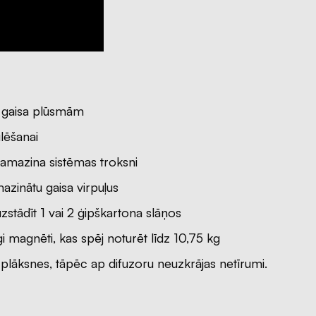
 gaisa plūsmām
lēšanai
samazina sistēmas troksni
mazinātu gaisa virpuļus
zstādīt 1 vai 2 ģipškartona slāņos
īgi magnēti, kas spēj noturēt līdz 10,75 kg
plāksnes, tāpēc ap difuzoru neuzkrājas netīrumi.