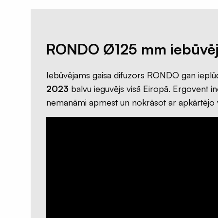
RONDO Ø125 mm iebūvēja
Iebūvējams gaisa difuzors RONDO gan ieplūdes
2023
balvu ieguvējs visā Eiropā. Ergovent inov
nemanāmi apmest un nokrāsot ar apkārtējo vid