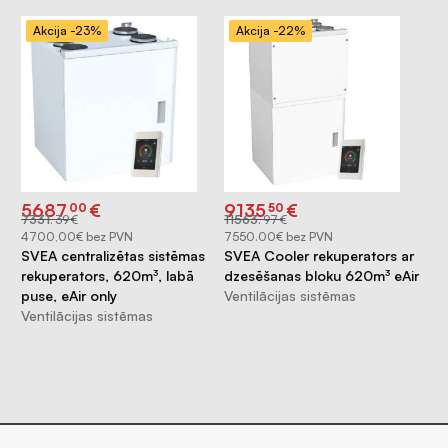
Akcija -23%
Akcija -22%
Original
Current
Original
Current
5687
€
9135
€
00
50
price
price
price
price
7331
.
39
€
11563
.
97
€
was:
is:
was:
is:
€7331.39.
€5687.00.
€11563.97.
€9135.50.
4700,00€ bez PVN
7550.00€ bez PVN
SVEA centralizētas sistēmas
SVEA Cooler rekuperators ar
rekuperators, 620m³, labā
dzesēšanas bloku 620m³ eAir
puse, eAir only
Ventilācijas sistēmas
Ventilācijas sistēmas