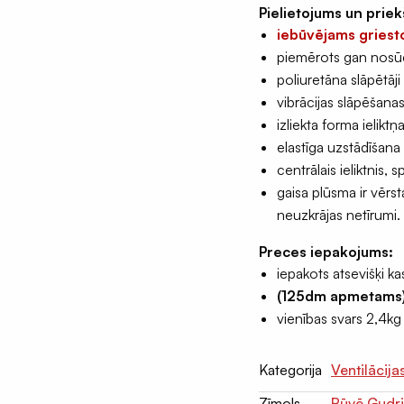
Pielietojums un priek
iebūvējams griest
piemērots gan nosū
poliuretāna slāpētāj
vibrācijas slāpēšana
izliekta forma ielikt
elastīga uzstādīšana 
centrālais ieliktnis,
gaisa plūsma ir vērs
neuzkrājas netīrumi.
Preces iepakojums:
iepakots atsevišķi ka
(125dm apmetams
vienības svars 2,4kg
Kategorija
Ventilācija
Zīmols
Būvē Gudr