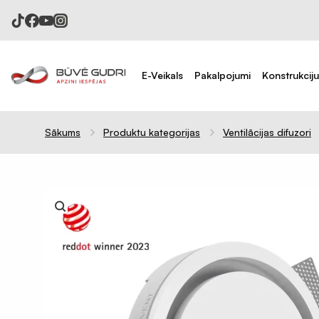
E-Veikals
Pakalpojumi
Konstrukcij
Sākums
Produktu kategorijas
Ventilācijas difuzori
Celtniecības plēves
Difūzijas membrānas
Tvaika barjeras
Pretvēja plēves
Hidroizolācijas plēves
Celtniecības aizsargplēves
Putekļu membrāna
Iepakojuma plēves 120mik