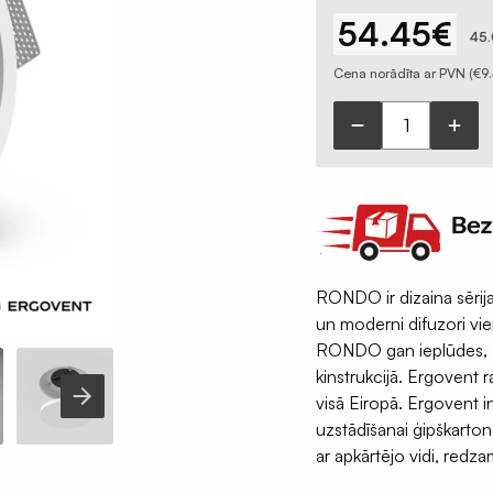
54.45
€
45.
Cena norādīta ar PVN (
€
9
RONDO
Ø125
mm
iebūvējams
ģipša
difuzors
RONDO ir dizaina sērij
daudzums
un moderni difuzori vi
RONDO gan ieplūdes, ga
kinstrukcijā. Ergovent r
visā Eiropā. Ergovent in
uzstādīšanai ģipškarto
ar apkārtējo vidi, redza