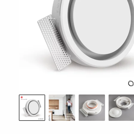
Termorukuma plēves
Polietilēna pamatu plēves
Silto grīdu folija plēves
Ģeomembrānas
Sastatņu aizsargplēve, siets
Celtniecības lentas
Šuvju pieslēgumu lentas
Logu montāžas lentas
Hidroizolācijas lentas
Fasādes lentas EPDM
Terases lentas EPDM
Naglu lentas latojumam
Palīgmateriāli
Montāžu pieslēgumu līmes