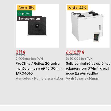
Akcija -11%
Akcija -22%
Populārs
Savienojumiem
Original
Current
Original
Current
3
€
4416
€
51
50
price
price
price
price
3
.
90
€
5636
.
18
€
was:
is:
was:
is:
€3.90.
€3.51.
€5636.18.
€4416.50.
2.90€/gab bez PVN
3650.00€ bez PVN
ProClima / Roflex 20 gofru
Salla centralizētas sistēmas
manšete melna (Ø 15‑30 mm)
rekuperators 374m³ Kreisā
1AR04010
puse (L) eAir vadība
Manšetes / Putnu aizsardzība
Ventilācijas sistēmas