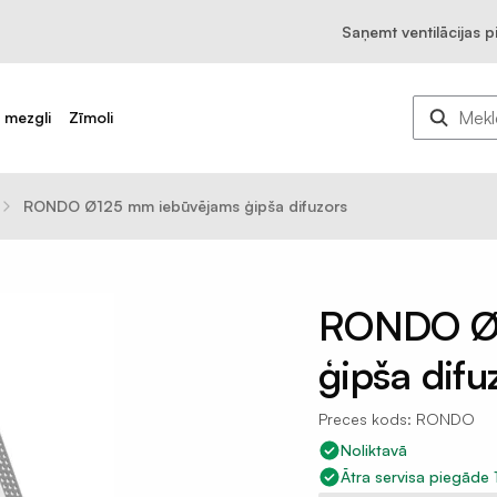
Saņemt ventilācijas 
u mezgli
Zīmoli
RONDO Ø125 mm iebūvējams ģipša difuzors
RONDO Ø1
ģipša difu
Preces kods: RONDO
Noliktavā
Ātra servisa piegāde 