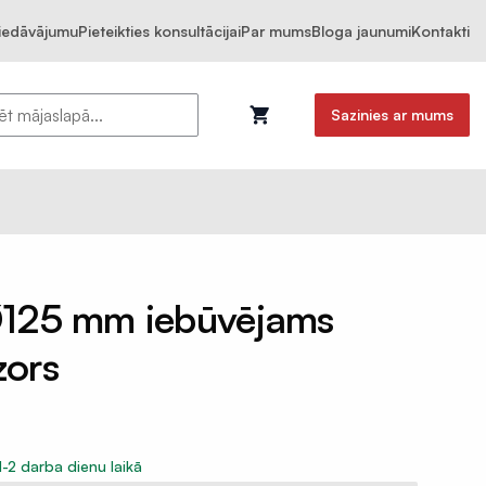
piedāvājumu
Pieteikties konsultācijai
Par mums
Bloga jaunumi
Kontakti
Sazinies ar mums
25 mm iebūvējams
zors
1-2 darba dienu laikā