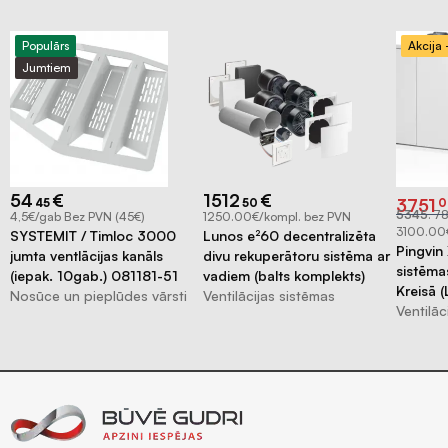
Populārs
Akcija
Jumtiem
54
€
1512
€
Origina
Curren
3751
45
50
0
price
price
5345
.
7
4,5€/gab Bez PVN (45€)
1250.00€/kompl. bez PVN
was:
is:
€5345.
€3751.0
3100.00
SYSTEMIT / Timloc 3000
Lunos e²60 decentralizēta
Pingvin 
jumta ventlācijas kanāls
divu rekuperātoru sistēma ar
-
sistēma
(iepak. 10gab.) 081181-51
vadiem (balts komplekts)
Kreisā 
Nosūce un pieplūdes vārsti
Ventilācijas sistēmas
ba
Ventilāc