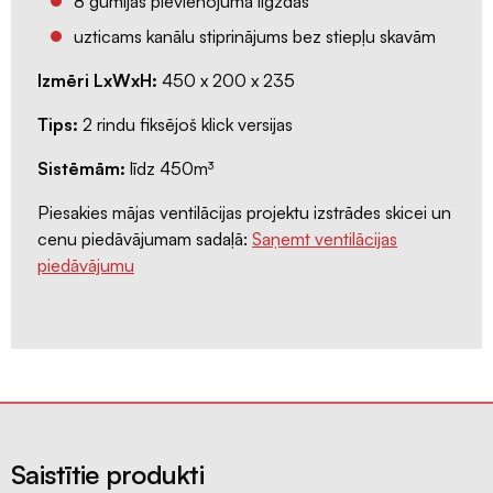
8 gumijas pievienojuma ligzdas
siltumsūkņi
uzticams kanālu stiprinājums bez stiepļu skavām
Būvniecības
materiāli
Izmēri LxWxH:
450 x 200 x 235
Tips:
2 rindu fiksējoš klick versijas
Sistēmām:
līdz 450m³
Piesakies mājas ventilācijas projektu izstrādes skicei un
cenu piedāvājumam sadaļā:
Saņemt ventilācijas
piedāvājumu
Saistītie produkti