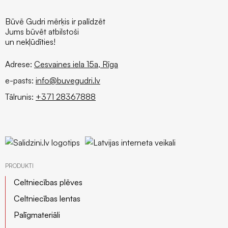
Būvē Gudri mērķis ir palīdzēt
Jums būvēt atbilstoši
un nekļūdīties!
Adrese:
Cesvaines iela 15a, Rīga
e-pasts:
info@buvegudri.lv
Tālrunis:
+371 28367888
PRODUKTI
Celtniecības plēves
Celtniecības lentas
Palīgmateriāli