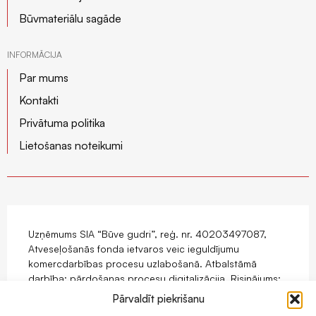
Būvmateriālu sagāde
INFORMĀCIJA
Par mums
Kontakti
Privātuma politika
Lietošanas noteikumi
Uzņēmums SIA “Būve gudri”, reģ. nr. 40203497087,
Atveseļošanās fonda ietvaros veic ieguldījumu
komercdarbības procesu uzlabošanā. Atbalstāmā
darbība: pārdošanas procesu digitalizācija. Risinājums:
mājaslapas ar e-komercijas funkcionalitāti izstrāde.
Pārvaldīt piekrišanu
Projekts tiek īstenots ar Eiropas Savienības