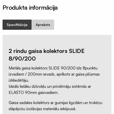
siets
Produkta informācija
un
profili
Insektu
Specifikācija
Apraksts
sieti
ALU/HD-
PE
Manšetes
2 rindu gaisa kolektors SLIDE
/
8/90/200
Putnu
aizsardzība
Metāla gaisa kolektors SLIDE 90/200 īdz 8punktu
Ventilācijas
izvadiem / 200mm ievads, aprīkots ar gaisa plūsmas
sistēmas
izkliedētāju.
Ideāls lielāku dzīvokļu un privātmāju sistēmās ar
Gaisvadi
ELASTO 90mm gaisvadiem.
un
kolektori
Gaisa sadales kolektors ar gumijas ligzdām un trokšņu
Ventilācijas
slāpējošu izolācijas materiālu iekšpusē.