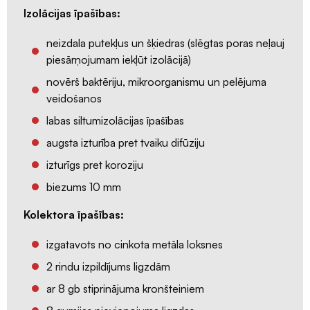
difuzori
Izolācijas īpašības:
Ventilācijas
restes
neizdala putekļus un šķiedras (slēgtas poras neļauj
piesārņojumam iekļūt izolācijā)
Nosūce
un
novērš baktēriju, mikroorganismu un pelējuma
pieplūdes
veidošanos
vārsti
labas siltumizolācijas īpašības
Difuzora
augsta izturība pret tvaiku difūziju
pieslēgumu
izturīgs pret koroziju
resīveri
biezums 10 mm
Rekuperatori
Centralizēta
K
olektora īpašības:
rekuperācija
izgatavots no cinkota metāla loksnes
Decentralizēta
rekuperācija
2 rindu izpildījums ligzdām
Kondicionieri
ar 8 gb stiprinājuma kronšteiniem
un