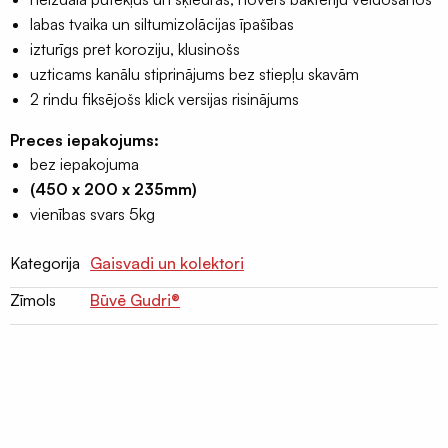
lentas
labas tvaika un siltumizolācijas īpašības
EPDM
izturīgs pret koroziju, klusinošs
Terases
uzticams kanālu stiprinājums bez stiepļu skavām
lentas
2 rindu fiksējošs klick versijas risinājums
EPDM
Preces iepakojums:
Naglu
bez iepakojuma
lentas
(450 x 200 x 235mm)
latojumam
vienības svars 5kg
Palīgmateriāli
Kategorija
Gaisvadi un kolektori
Montāžu
pieslēgumu
Zīmols
Būvē Gudri®
līmes
Gruntis
virsmu
stiprināšanai
Grauzēju