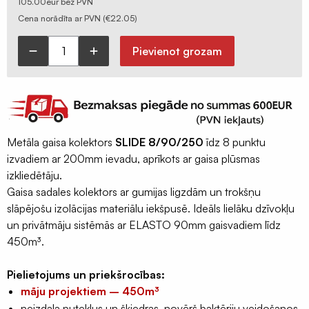
105.00eur bez PVN
Ģeomembrāna
Cena norādīta ar PVN (
€
22.05
)
/
ģeotekstils
Pievienot grozam
Gaisa
Sastatņu
kolektors
aizsargplēve,
SLIDE
siets
8x90mm
Celtniecības
izvadi
lentas
Metāla gaisa kolektors
SLIDE 8/90/250
īdz 8 punktu
/
Šuvju
izvadiem ar 200mm ievadu, aprīkots ar gaisa plūsmas
200mm
pieslēgumu
izkliedētāju.
ievads,
lentas
Gaisa sadales kolektors ar gumijas ligzdām un trokšņu
mājām
slāpējošu izolācijas materiālu iekšpusē. Ideāls lielāku dzīvokļu
Logu
-
un privātmāju sistēmās ar ELASTO 90mm gaisvadiem līdz
montāžas
450m³
450m³.
lentas
daudzums
Hidroizolācijas
Pielietojums un priekšrocības:
lentas
māju projektiem – 450m³
Fasādes
neizdala putekļus un šķiedras, novērš baktēriju veidošanos