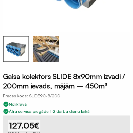
Celtniecības
aizsargplēves
Putekļu
membrāna
Iepakojuma
plēves
120mik
Termorukuma
plēves
Gaisa kolektors SLIDE 8x90mm izvadi /
Polietilēna
200mm ievads, mājām – 450m³
pamatu
plēves
Preces kods: SLIDE90-8/200
Noliktavā
Silto
Ātra servisa piegāde 1-2 darba dienu laikā
grīdu
folija
127.05
€
plēves