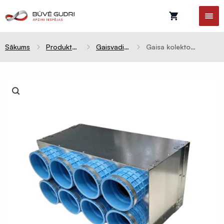
Sākums
Produktu kategorijas
Gaisvadi un kolektori
Gaisa kolektors SLIDE 8x90mm izvadi / 200mm ievads, mājām – 450m³
Celtniecības
plēves
Difūzijas
membrānas
Tvaika
barjeras
Pretvēja
plēves
Hidroizolācijas
plēves