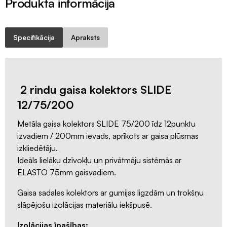
Produkta informācija
profili
Insektu
sieti
Specifikācija
Apraksts
ALU/HD-
PE
Manšetes
/
2 rindu gaisa kolektors SLIDE
Putnu
12/75/200
aizsardzība
Ventilācijas
Metāla gaisa kolektors SLIDE 75/200 īdz 12punktu
sistēmas
izvadiem / 200mm ievads, aprīkots ar gaisa plūsmas
izkliedētāju.
Gaisvadi
Ideāls lielāku dzīvokļu un privātmāju sistēmās ar
un
ELASTO 75mm gaisvadiem.
kolektori
Ventilācijas
Gaisa sadales kolektors ar gumijas ligzdām un trokšņu
difuzori
slāpējošu izolācijas materiālu iekšpusē.
Ventilācijas
Izolācijas īpašības: