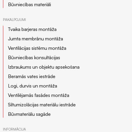
Būvniecības materiāli
PAKALPOJUMI
Tvaika barjeras montāža
Jumta membrānu montāža
Ventilācijas sistēmu montāža
Būvniecības konsultācijas
Izbraukums un objektu apsekošana
Beramās vates iestrāde
Logi, durvis un montāža
Ventilējamās fasādes montāža
Siltumizolācijas materiālu iestrāde
Būvmateriālu sagāde
INFORMĀCIJA