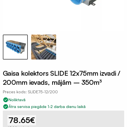
Celtniecības
aizsargplēves
Putekļu
membrāna
Iepakojuma
plēves
120mik
Termorukuma
plēves
Gaisa kolektors SLIDE 12x75mm izvadi /
Polietilēna
200mm ievads, mājām – 350m³
pamatu
plēves
Preces kods: SLIDE75-12/200
Noliktavā
Silto
Ātra servisa piegāde 1-2 darba dienu laikā
grīdu
folija
78.65
€
plēves