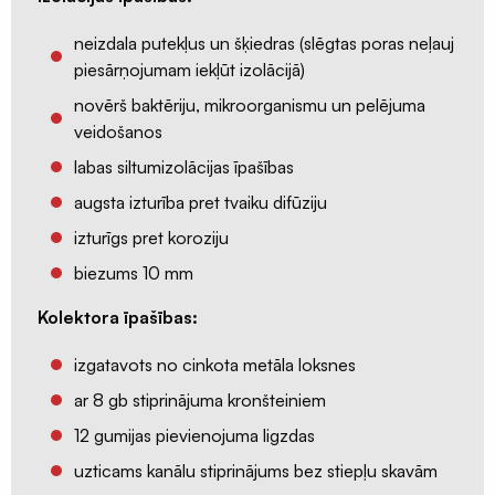
restes
neizdala putekļus un šķiedras (slēgtas poras neļauj
Nosūce
piesārņojumam iekļūt izolācijā)
un
pieplūdes
novērš baktēriju, mikroorganismu un pelējuma
vārsti
veidošanos
Difuzora
labas siltumizolācijas īpašības
pieslēgumu
augsta izturība pret tvaiku difūziju
resīveri
izturīgs pret koroziju
Rekuperatori
biezums 10 mm
Centralizēta
rekuperācija
K
olektora īpašības:
Decentralizēta
izgatavots no cinkota metāla loksnes
rekuperācija
ar 8 gb stiprinājuma kronšteiniem
Kondicionieri
un
12 gumijas pievienojuma ligzdas
siltumsūkņi
uzticams kanālu stiprinājums bez stiepļu skavām