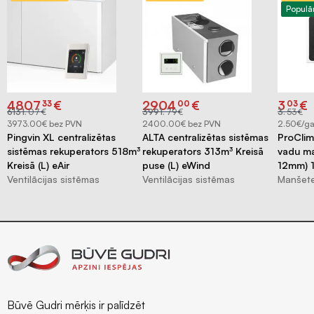
Populā
Original
Current
Original
Current
Origina
Curren
4807
€
2904
€
3
€
33
00
03
price
price
price
price
price
price
6131
.
07
€
3991
.
79
€
3
.
53
€
was:
is:
was:
is:
was:
is:
€6131.07.
€4807.33.
€3991.79.
€2904.00.
€3.53.
€3.03.
3973.00€ bez PVN
2400.00€ bez PVN
2.50€/ga
Pingvin XL centralizētas
ALTA centralizētas sistēmas
ProClim
r
sistēmas rekuperators 518m³
rekuperators 313m³ Kreisā
vadu ma
Kreisā (L) eAir
puse (L) eWind
12mm) 
Ventilācijas sistēmas
Ventilācijas sistēmas
Manšete
Būvē Gudri mērķis ir palīdzēt