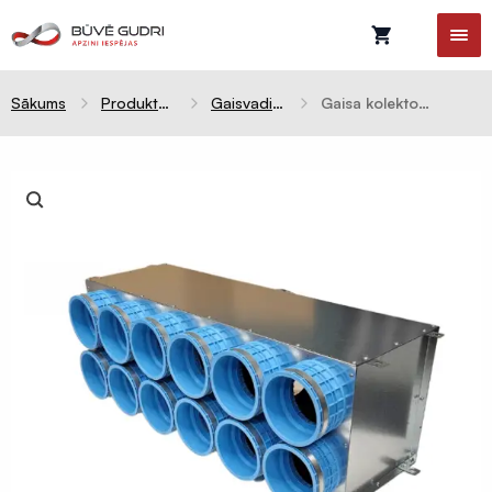
Sākums
Produktu kategorijas
Gaisvadi un kolektori
Gaisa kolektors SLIDE 12x75mm izvadi / 200mm ievads, mājām – 350m³
Celtniecības
plēves
Difūzijas
membrānas
Tvaika
barjeras
Pretvēja
plēves
Hidroizolācijas
plēves