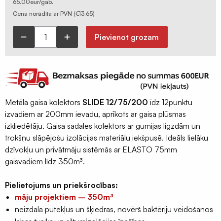
65.00eur/gab.
Ģeomembrānas
Cena norādīta ar PVN (
€
13.65
)
Sastatņu
aizsargplēve,
Pievienot grozam
Gaisa
siets
kolektors
Celtniecības
SLIDE
lentas
12x75mm
Šuvju
izvadi
pieslēgumu
Metāla gaisa kolektors
SLIDE 12/75/200
īdz 12punktu
/
lentas
izvadiem ar 200mm ievadu, aprīkots ar gaisa plūsmas
200mm
izkliedētāju. Gaisa sadales kolektors ar gumijas ligzdām un
Logu
ievads,
trokšņu slāpējošu izolācijas materiālu iekšpusē. Ideāls lielāku
montāžas
mājām
dzīvokļu un privātmāju sistēmās ar ELASTO 75mm
lentas
-
gaisvadiem līdz 350m³.
Hidroizolācijas
350m³
lentas
daudzums
Pielietojums un priekšrocības:
Fasādes
māju projektiem – 350m³
lentas
neizdala putekļus un šķiedras, novērš baktēriju veidošanos
EPDM