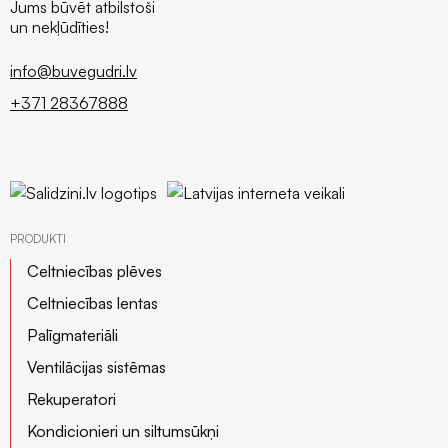
Jums būvēt atbilstoši
un nekļūdīties!
info@buvegudri.lv
+371 28367888
PRODUKTI
Celtniecības plēves
Celtniecības lentas
Palīgmateriāli
Ventilācijas sistēmas
Rekuperatori
Kondicionieri un siltumsūkņi