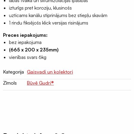
labas tvaika un siltumizolācijas īpašības
Terases
izturīgs pret koroziju, klusinošs
lentas
uzticams kanālu stiprinājums bez stiepļu skavām
EPDM
1 rindu fiksējošs klick versijas risinājums
Naglu
Preces iepakojums:
lentas
bez iepakojuma
latojumam
(665 x 200 x 235mm)
Palīgmateriāli
vienības svars 6kg
Montāžu
Kategorija
Gaisvadi un kolektori
pieslēgumu
līmes
Zīmols
Būvē Gudri®
Gruntis
virsmu
stiprināšanai
Grauzēju
siets
un