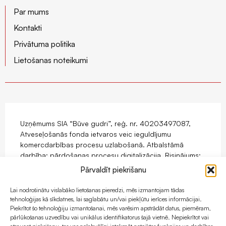
Par mums
Kontakti
Privātuma politika
Lietošanas noteikumi
Uzņēmums SIA “Būve gudri”, reģ. nr. 40203497087,
Atveseļošanās fonda ietvaros veic ieguldījumu
komercdarbības procesu uzlabošanā. Atbalstāmā
darbība: pārdošanas procesu digitalizācija. Risinājums:
mājaslapas ar e-komercijas funkcionalitāti izstrāde.
Pārvaldīt piekrišanu
Projekts tiek īstenots ar Eiropas Savienības
Atveseļošanas fonda atbalstu.
Lai nodrošinātu vislabāko lietošanas pieredzi, mēs izmantojam tādas
tehnoloģijas kā sīkdatnes, lai saglabātu un/vai piekļūtu ierīces informācijai.
Piekrītot šo tehnoloģiju izmantošanai, mēs varēsim apstrādāt datus, piemēram,
pārlūkošanas uzvedību vai unikālus identifikatorus šajā vietnē. Nepiekrītot vai