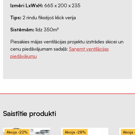
Būvniecības
Izmēri LxWxH:
665 x 200 x 235
materiāli
Tips:
2 rindu fiksējoš klick verija
Sistēmām:
līdz 350m³
Piesakies mājas ventilācijas projektu izstrādes skicei un
cenu piedāvājumam sadaļā:
Saņemt ventilācijas
piedāvājumu
Saistītie produkti
Akcija -22%
Akcija -28%
Akcija