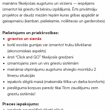
Ģeomembrāna
maināms fiksējošais augstums un virziens – iespējams
ARIA
/
izmantot kā griestu tā bēniņu izpildījumā. Ērts privātmāju
DIF75x3
ģeotekstils
projektos ar daudz mazām tepām kuras gribas apgādāt ar
daudzums
gaisapmaiņu (kambari, pieliekamie, noliktavas un garderobes)
Sastatņu
aizsargplēve,
Pielietojums un priekšrocības:
siets
griestos un sienās
Celtniecības
korķī esošās gumijas var izmantot trubu blīvēšanai
lentas
(ekonomiskais aspekts)
Šuvju
ērsti “Click and GO” fiksējosīe gredzeni
pieslēgumu
izmantojams zem un virs griestu sistēmām
lentas
maināmai stiprinājumu augstums atvieglo montāžu 2
Logu
līmeņu situācijās
montāžas
iepakots slēgtā maisā (maksimāla tīrība un darba komforts)
lentas
pieslēguma korpuss paredz tikai 11cm zaudējumu zem
griestu sistēmās!
Hidroizolācijas
lentas
Preces iepakojums:
Fasādes
iepakots caurspīdīgā slēgtā plēvē