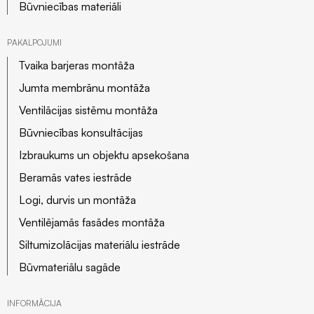
Būvniecības materiāli
PAKALPOJUMI
Tvaika barjeras montāža
Jumta membrānu montāža
Ventilācijas sistēmu montāža
Būvniecības konsultācijas
Izbraukums un objektu apsekošana
Beramās vates iestrāde
Logi, durvis un montāža
Ventilējamās fasādes montāža
Siltumizolācijas materiālu iestrāde
Būvmateriālu sagāde
INFORMĀCIJA