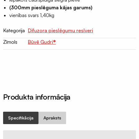
lentas
(300mm pieslēguma kājas garums)
EPDM
vienības svars 1,40kg
Terases
lentas
Kategorija
Difuzora pieslēgumu resīveri
EPDM
Zīmols
Būvē Gudri®
Naglu
lentas
latojumam
Palīgmateriāli
Montāžu
pieslēgumu
Produkta informācija
līmes
Gruntis
virsmu
Specifikācija
Apraksts
stiprināšanai
Grauzēju