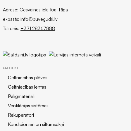
siltumsūkņi
Adrese:
Cesvaines iela 15a, Rīga
e-pasts:
info@buvegudri.lv
Tālrunis:
+371 28367888
PRODUKTI
Celtniecības plēves
Celtniecības lentas
Palīgmateriāli
Ventilācijas sistēmas
Rekuperatori
Kondicionieri un siltumsūkņi