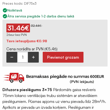
Preces kods: DIF75x3
Celtniecības
Noliktavā
aizsargplēves
Ātra servisa piegāde 1-2 darba dienu laikā
Putekļu
membrāna
31.46
€
32.44
€
Iepakojuma
26eur bez PVN
Original
Current
plēves
Tavs ietaupījums
€
0.98
price
price
was:
is:
120mik
€32.44.
€31.46.
Cena norādīta ar PVN (
€
5.46
)
Termorukuma
Pievienot grozam
plēves
Profesionāls
ventilācijas
Polietilēna
difuzora
pamatu
pieslēguma
plēves
resīvers
Silto
Difuzora pieslēgums 3×75
Pārdomāts gaisa resīveris
3x75
grīdu
75mm lokano ventilācijas trubu sistēmām ar atseviškiem
ar
folija
pieslēgumiem. Pūsmas apjoms uz vienu pievadu līdz 28m³/h.
korķiem
plēves
Aprīkots ar pievada un izvada korķiem. Pieslēgumam ir
300mm,