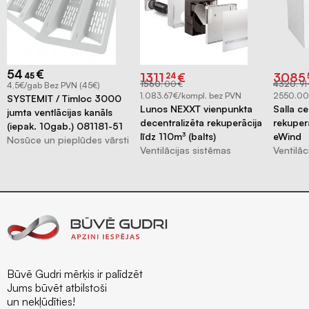
difuzori
Ventilācijas
restes
Nosūce
54
€
Original
Current
Origina
Curren
1311
€
3085
un
45
24
price
price
price
price
1560
.
00
€
4320
.
91
4,5€/gab Bez PVN (45€)
was:
is:
was:
is:
pieplūdes
€1560.00.
€1311.24.
€4320.9
€3085.
1,083.67€/kompl. bez PVN
2550.00
SYSTEMIT / Timloc 3000
Lunos NEXXT vienpunkta
Salla ce
vārsti
jumta ventlācijas kanāls
³
decentralizēta rekuperācija
rekuper
(iepak. 10gab.) 081181-51
Difuzora
līdz 110m³ (balts)
eWind
Nosūce un pieplūdes vārsti
pieslēgumu
Ventilācijas sistēmas
Ventilāc
resīveri
Rekuperatori
Centralizēta
rekuperācija
Decentralizēta
rekuperācija
Būvē Gudri mērķis ir palīdzēt
Kondicionieri
Jums būvēt atbilstoši
un nekļūdīties!
un