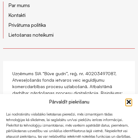
Par mums
Kontakti
Privātuma politika
Lietošanas noteikumi
Uzņēmums SIA “Būve gudri”, reģ. nr. 40203497087,
Atveseļošanās fonda ietvaros veic ieguldījumu
komercdarbības procesu uzlabošanā. Atbalstāmā
darbība: pārdošanas procesu digitalizācija. Risinājums:
mājaslapas ar e-komercijas funkcionalitāti izstrāde.
Pārvaldīt piekrišanu
Projekts tiek īstenots ar Eiropas Savienības
Atveseļošanas fonda atbalstu.
Lai nodrošinātu vislabāko lietošanas pieredzi, mēs izmantojam tādas
tehnoloģijas kā sīkdatnes, lai saglabātu un/vai piekļūtu ierīces informācijai.
Piekrītot šo tehnoloģiju izmantošanai, mēs varēsim apstrādāt datus, piemēram,
pārlūkošanas uzvedību vai unikālus identifikatorus šajā vietnē. Nepiekrītot vai
atsaucot piekrišanu, tas var nelabvēlīgi ietekmēt noteiktas funkcijas un darbības.