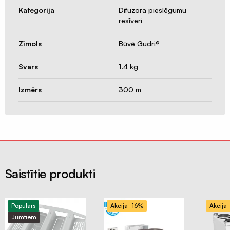
siets
Kategorija
Difuzora pieslēgumu
un
resīveri
profili
Insektu
Zīmols
Būvē Gudri®
sieti
ALU/HD-
Svars
1.4 kg
PE
Izmērs
300 m
Manšetes
/
Putnu
aizsardzība
Ventilācijas
sistēmas
Saistītie produkti
Gaisvadi
un
kolektori
Populārs
Akcija -16%
Akcija
Ventilācijas
Jumtiem