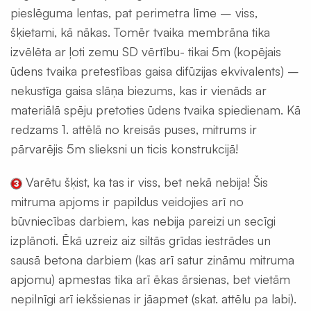
siets
pieslēguma lentas, pat perimetra līme – viss,
un
šķietami, kā nākas. Tomēr tvaika membrāna tika
profili
izvēlēta ar ļoti zemu SD vērtību- tikai 5m (kopējais
Insektu
ūdens tvaika pretestības gaisa difūzijas ekvivalents) –
sieti
ALU/HD-
nekustīga gaisa slāņa biezums, kas ir vienāds ar
PE
materiālā spēju pretoties ūdens tvaika spiedienam. Kā
Manšetes
redzams 1. attēlā no kreisās puses, mitrums ir
/
pārvarējis 5m slieksni un ticis konstrukcijā!
Putnu
aizsardzība
Varētu šķist, ka tas ir viss, bet nekā nebija! Šis
Ventilācijas
mitruma apjoms ir papildus veidojies arī no
sistēmas
būvniecības darbiem, kas nebija pareizi un secīgi
Gaisvadi
izplānoti. Ēkā uzreiz aiz siltās grīdas iestrādes un
un
sausā betona darbiem (kas arī satur zināmu mitruma
kolektori
apjomu) apmestas tika arī ēkas ārsienas, bet vietām
Ventilācijas
nepilnīgi arī iekšsienas ir jāapmet (skat. attēlu pa labi).