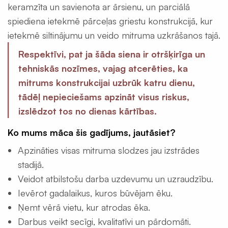
keramzīta un savienota ar ārsienu, un parciālā
spiediena ietekmē pārceļas griestu konstrukcijā, kur
ietekmē siltinājumu un veido mitruma uzkrāšanos tajā.
Respektīvi, pat ja šāda siena ir otršķirīga un
tehniskās nozīmes, vajag atcerēties, ka
mitrums konstrukcijai uzbrūk katru dienu,
tādēļ nepieciešams apzināt visus riskus,
izslēdzot tos no dienas kārtības.
Ko mums māca šis gadījums, jautāsiet?
Apzināties visas mitruma slodzes jau izstrādes
stadijā.
Veidot atbilstošu darba uzdevumu un uzraudzību.
Ievērot gadalaikus, kuros būvējam ēku.
Ņemt vērā vietu, kur atrodas ēka.
Darbus veikt secīgi, kvalitatīvi un pārdomāti.