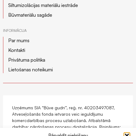
Siltumizolācijas materiālu iestrāde
Būvmateriālu sagāde
INFORMĀCIJA
Par mums
Kontakti
Privātuma politika
Lietošanas noteikumi
Uzņēmums SIA “Būve gudri”, reģ. nr. 40203497087,
Atveseļošanās fonda ietvaros veic ieguldījumu
komercdarbības procesu uzlabošanā. Atbalstāmā
darbība: pārdošanas procesu digitalizācija. Risinājums:
mājaslapas ar e-komercijas funkcionalitāti izstrāde.
Pārvaldīt piekrišanu