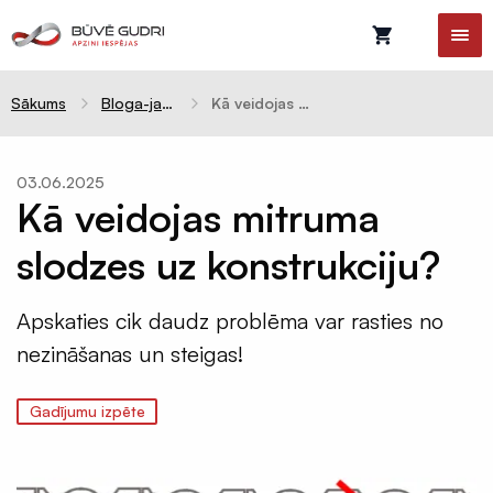
Sākums
Bloga-jaunumi
Kā veidojas mitruma slodzes uz konstrukciju?
03.06.2025
Kā veidojas mitruma
Celtniecības
plēves
slodzes uz konstrukciju?
Difūzijas
membrānas
Apskaties cik daudz problēma var rasties no
Tvaika
nezināšanas un steigas!
barjeras
Pretvēja
Gadījumu izpēte
plēves
Hidroizolācijas
plēves