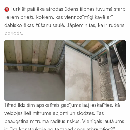
difuzori
Turklāt pati ēka atrodas ūdens tilpnes tuvumā starp
Ventilācijas
restes
lieliem priežu kokiem, kas viennozīmīgi kavē arī
dabisko ēkas žūšanu saulē. Jāpiemin tas, ka ir rudens
Nosūce
un
periods.
pieplūdes
vārsti
Difuzora
pieslēgumu
resīveri
Rekuperatori
Centralizēta
rekuperācija
Tātad līdz šim apskatītais gadījums ļauj ieskatīties, kā
Decentralizēta
rekuperācija
veidojas lieli mitruma apjomi un slodzes. Tas
paaugstina mitruma radītus riskus. Vienīgais jautājums
Kondicionieri
un
ir: “kā konstrukcija no tā tagad spēs atbrīvoties?”