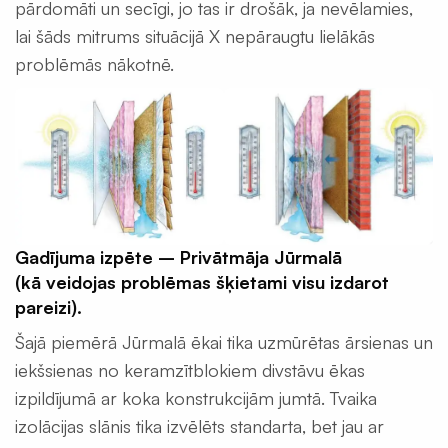
pārdomāti un secīgi, jo tas ir drošāk, ja nevēlamies,
Ģeomembrāna
/
lai šāds mitrums situācijā X nepāraugtu lielākās
ģeotekstils
problēmās nākotnē.
Sastatņu
aizsargplēve,
siets
Celtniecības
lentas
Šuvju
pieslēgumu
Gadījuma izpēte – Privātmāja Jūrmalā
lentas
(kā veidojas problēmas šķietami visu izdarot
Logu
pareizi).
montāžas
Šajā piemērā Jūrmalā ēkai tika uzmūrētas ārsienas un
lentas
iekšsienas no keramzītblokiem divstāvu ēkas
Hidroizolācijas
izpildījumā ar koka konstrukcijām jumtā. Tvaika
lentas
izolācijas slānis tika izvēlēts standarta, bet jau ar
Fasādes