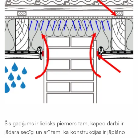
Celtniecības
aizsargplēves
Putekļu
membrāna
Iepakojuma
plēves
120mik
Termorukuma
plēves
Polietilēna
pamatu
plēves
Silto
grīdu
Šis gadījums ir lielisks piemērs tam, kāpēc darbi ir
folija
plēves
jādara secīgi un arī tam, ka konstrukcijas ir jāplāno