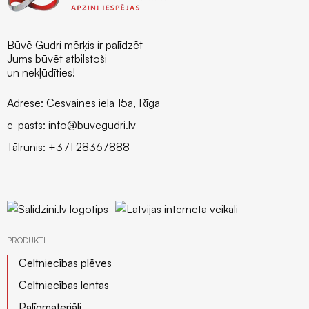
Būvē Gudri mērķis ir palīdzēt
Jums būvēt atbilstoši
un nekļūdīties!
Adrese:
Cesvaines iela 15a, Rīga
e-pasts:
info@buvegudri.lv
Tālrunis:
+371 28367888
PRODUKTI
Celtniecības plēves
Celtniecības lentas
Palīgmateriāli