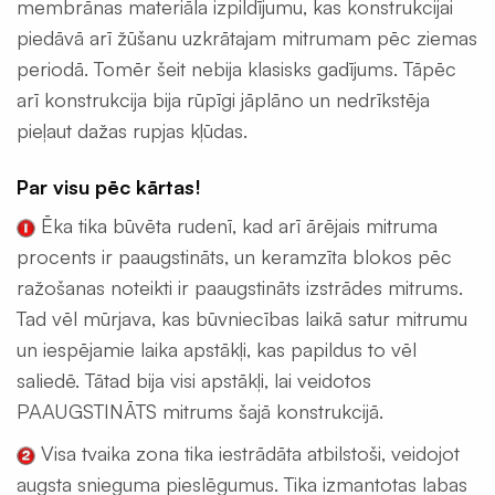
membrānas materiāla izpildījumu, kas konstrukcijai
lentas
piedāvā arī žūšanu uzkrātajam mitrumam pēc ziemas
EPDM
periodā. Tomēr šeit nebija klasisks gadījums. Tāpēc
Terases
arī konstrukcija bija rūpīgi jāplāno un nedrīkstēja
lentas
pieļaut dažas rupjas kļūdas.
EPDM
Naglu
Par visu pēc kārtas!
lentas
latojumam
Ēka tika būvēta rudenī, kad arī ārējais mitruma
procents ir paaugstināts, un keramzīta blokos pēc
Palīgmateriāli
ražošanas noteikti ir paaugstināts izstrādes mitrums.
Montāžu
Tad vēl mūrjava, kas būvniecības laikā satur mitrumu
pieslēgumu
līmes
un iespējamie laika apstākļi, kas papildus to vēl
saliedē. Tātad bija visi apstākļi, lai veidotos
Gruntis
virsmu
PAAUGSTINĀTS mitrums šajā konstrukcijā.
stiprināšanai
Visa tvaika zona tika iestrādāta atbilstoši, veidojot
Grauzēju
augsta snieguma pieslēgumus. Tika izmantotas labas