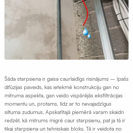
Šāda starpsiena ir gaisa caurlaidīgs risinājums – īpašs
difūzijas paveids, kas ietekmē konstrukciju gan no
mitruma aspekta, gan veido vispārējās eksfiltrācijas
momentu un, protams, līdz ar to nevajadzīgus
siltuma zudumus. Apskatītajā piemērā varam skaidri
redzēt, kā mitrums migrē caur starpsienu, pat ja tā ir
tikai starpsiena un tehniskais bloks. Tā ir veidota no