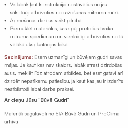
Vislabāk ļaut konstrukcijai nostāvēties un jau
sākotnēji atbrīvoties no ražošanas mitruma mūrī.
Apmešanas darbus veikt pilnībā.
Piemeklēt materiālus, kas spēj pretoties tvaika
mitruma spiedienam un vienlaicīgi atbrīvoties no tā
vēlākā ekspluatācijas laikā.
Secinājums:
Esam uzmanīgi un būvējam gudri savas
mājas. Ja kaut kas nav skaidrs, labāk atrast dzirdošas
ausis, meklēt līdz atrodam atbildes, bet esat gatavi arī
dzirdēt nepatīkamu patiesību, ja kaut kas jau ir izdarīts
neatbilstoši labai darba praksei.
Ar cieņu Jūsu “Būvē Gudri
“
Materiāli sagatavoti no SIA Būvē Gudri un ProClima
arhīva